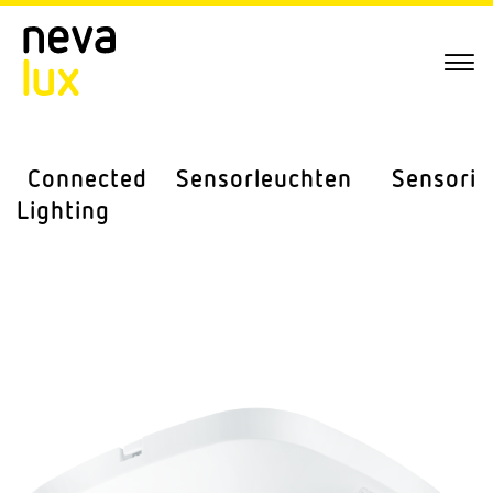
Connected
Sensor­leuchten
Sensorik
Lighting