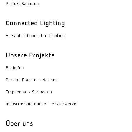
Perfekt Sanieren
Dämmerungseinstellung Teach
Ja
Connected Lighting
Dämmerungseinstellung
Alles über Connected Lighting
100 – 1000 lx
Zeiteinstellung
Unsere Projekte
30 s – 30 Min.
Bachofen
Anzahl EVGs DIM-Schnittstelle
Parking Place des Nations
50
Trep­penhaus Steinacker
Konstantlichtregelung
Ja
Indus­trie­halle Blumer Fensterwerke
Grundlichtfunktion
Über uns
Ja