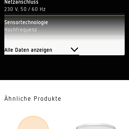
Netzanschluss
230 V, 50 / 60 Hz
Sensortechnologie
Hochfrequenz
Anwendung, Ort
Innenbereich
Alle Daten anzeigen
Anwendung, Ort, Raum
Nebenraum, Treppenhaus, Waschraum, WC
Montageort
Decke
Ähnliche Produkte
Montageart
Unterputz
HF-Technik