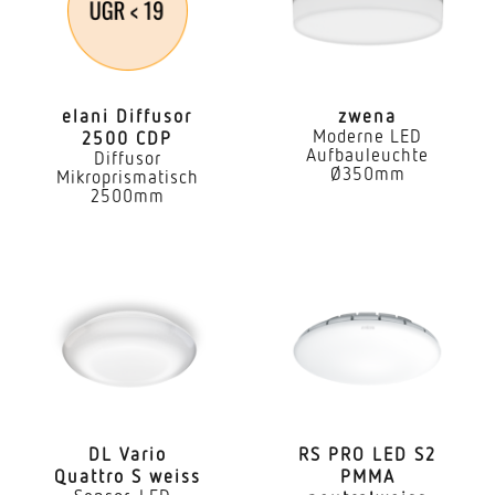
5,8 GHz
Elektronische Skalierbarkeit
Ja
elani Diffusor
zwena
Moderne LED
2500 CDP
Mechanische Skalierbarkeit
Aufbauleuchte
Diffusor
Nein
Ø350mm
Mikroprismatisch
2500mm
Montagehöhe
2,50 – 3,50 m
optimale Montagehöhe
2,8 m
Erfassung
ggf. durch Glas, Holz und Leichtbauwände
Erfassungswinkel
DL Vario
RS PRO LED S2
Quattro S weiss
PMMA
360 °