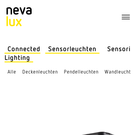
Connected
Sensor­leuchten
Sensorik
Lighting
Alle
Decken­leuchten
Pendel­leuchten
Wand­leuchte