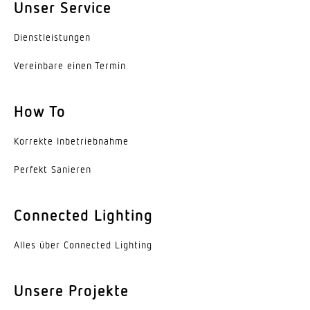
Unser Service
Farbwiedergabeindex CRI
Dienst­leis­tungen
70-79
Vereinbare einen Termin
Mit Leuchtmittel
Ja, LED-System
How To
Lebensdauer LED (25 °C)
100000 h
Korrekte Inbe­trieb­nahme
Perfekt Sanieren
Schutzart
IP66
Connected Lighting
Schutzklasse
II
Alles über Connected Lighting
Schlagfestigkeit
IK09
Unsere Projekte