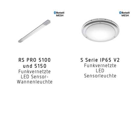
Ja
Sensortechnologie
Passiv Infrarot
Erfassungswinkel
100°
Reichweite Tangential
RS PRO 5100
S Serie IP65 V2
Funkvernetzte
und 5150
10 m
LED
Funkvernetzte
Sensorleuchte
LED Sensor-
Mit Lichtsensor
Wannenleuchte
Ja
Dimmung DALI
Ja
Farbtemperatur
3000...3000 K