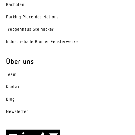
Umgebungstemperatur
Bachofen
-30...55 °C
Parking Place des Nations
Werkstoff des Gehäuses
Trep­penhaus Steinacker
Aluminium
Indus­trie­halle Blumer Fensterwerke
Farbe
anthrazit
Über uns
Werkstoff der Abdeckung
Team
Glas transparent
Kontakt
Ausstrahlungswinkel
Medium
Blog
Energieeffizienzklasse
News­letter
A++, A+, A (LED)
Herstellergarantie