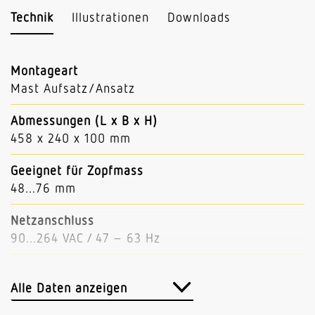
Technik
Illustrationen
Downloads
Montageart
Mast Aufsatz/Ansatz
Abmessungen (L x B x H)
458 x 240 x 100 mm
Geeignet für Zopfmass
48...76 mm
Netzanschluss
90...264 VAC / 47 – 63 Hz
Mit Anschlusskabel
Ja
Alle Daten anzeigen