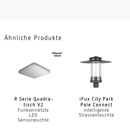
Leistung
28 W
Leistungsfaktor
0.92
Ähnliche Produkte
Lichtstrom
3976 lm
Leuchtenlichtausbeute
142 lm/W
Mit programmgeregelter Lichtsteuerung
Ja
R Serie Quadra­
iFux City Park
tisch V2
Pole Connect
Mit Funk-Netzwerksteuerung
Funkvernetzte
Intelligente
Ja
LED
Strassenleuchte
Sensorleuchte
Mit Bewegungsmelder