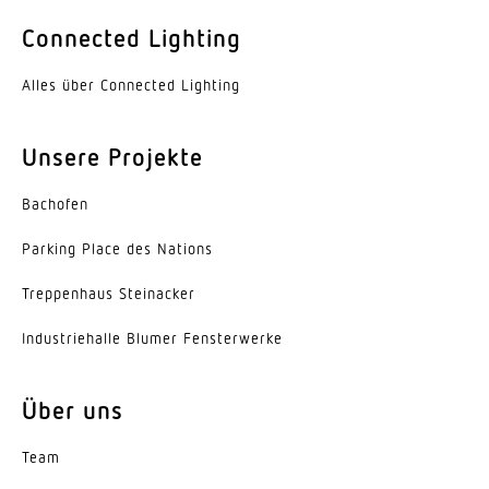
Farbe
Connected Lighting
Aluminium
Alles über Connected Lighting
Werkstoff der Abdeckung
PMMA
Unsere Projekte
Ausstrahlungswinkel
Bachofen
110°
Parking Place des Nations
Energieeffizienzklasse
C
Trep­penhaus Steinacker
Herstellergarantie
Indus­trie­halle Blumer Fensterwerke
5 Jahre
Über uns
Variante
2-Flammig, Breitstrahlend
Team