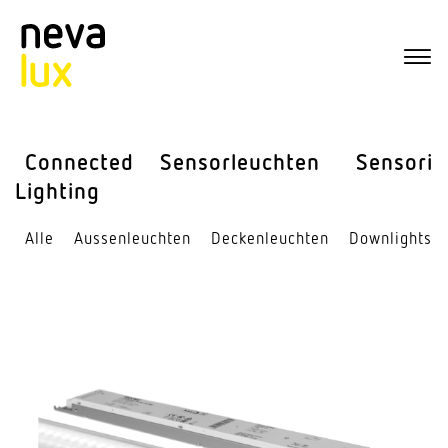
Connected
Sensor­leuchten
Sensorik
Lighting
Alle
Aussen­leuchten
Decken­leuchten
Down­lights