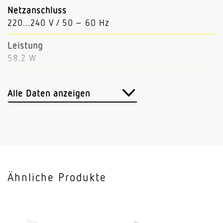
Netzanschluss
220...240 V / 50 – 60 Hz
Leistung
58.2 W
Lichtstrom
9582 lm
Alle Daten anzeigen
Leuchtenlichtausbeute
165 lm/W
Mit Bewegungsmelder
Nein
Ähnliche Produkte
Mit Notlicht
Nein
Dimmung DALI