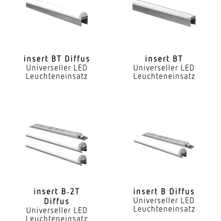
Nein
LED Nennstrom
300 mA
insert BT Diffus
insert BT
Universeller LED
Universeller LED
Farbtemperatur
Leuchteneinsatz
Leuchteneinsatz
4000 K
Farbwiedergabeindex CRI
80-89
Geeignet für Lichtbandkonfiguration
Ja
Art der Verdrahtung
geeignet für Durchgangsverdrahtung
insert B‑2T
insert B Diffus
Universeller LED
Diffus
Leuchteneinsatz
Leuchtmittel
Universeller LED
Leuchteneinsatz