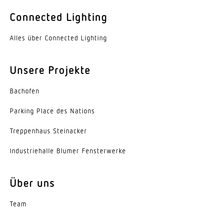
Farbe
Connected Lighting
Aluminium
Alles über Connected Lighting
Werkstoff der Abdeckung
PMMA
Unsere Projekte
Ausstrahlungswinkel
Bachofen
120°
Parking Place des Nations
Energieeffizienzklasse
D
Trep­penhaus Steinacker
Herstellergarantie
Indus­trie­halle Blumer Fensterwerke
5 Jahre
Über uns
Variante
Geräteträger, Diffuse Optik
Team