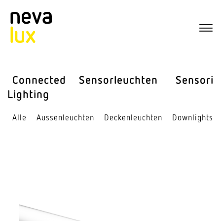
Connected
Sensor­leuchten
Sensorik
Lighting
Alle
Aussen­leuchten
Decken­leuchten
Down­lights