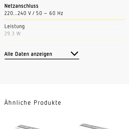
Netzanschluss
220...240 V / 50 – 60 Hz
Leistung
29.3 W
Lichtstrom
3939 lm
Alle Daten anzeigen
Leuchtenlichtausbeute
134 lm/W
Mit Bewegungsmelder
Nein
Ähnliche Produkte
Mit Notlicht
Nein
Dimmung DALI