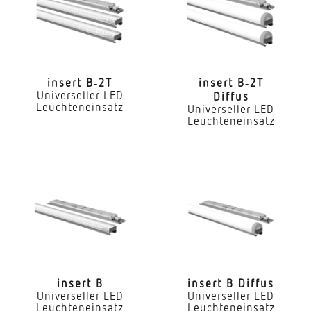
Nein
LED Nennstrom
300 mA
insert B‑2T
insert B‑2T
Universeller LED
Diffus
Farbtemperatur
Leuchteneinsatz
Universeller LED
4000 K
Leuchteneinsatz
Farbwiedergabeindex CRI
80-89
Geeignet für Lichtbandkonfiguration
Ja
Art der Verdrahtung
geeignet für Durchgangsverdrahtung
insert B
insert B Diffus
Leuchtmittel
Universeller LED
Universeller LED
Leuchteneinsatz
Leuchteneinsatz