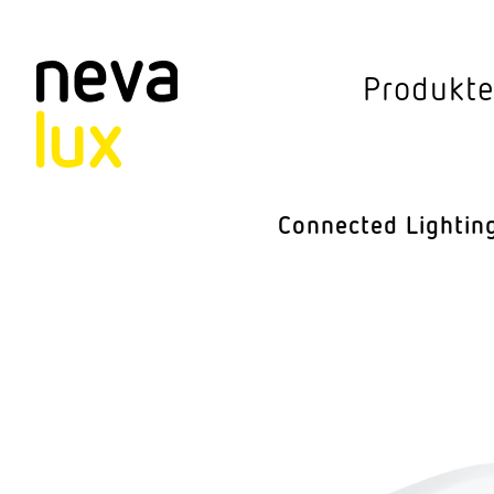
Vev
Produkt
Connected Li
Aussen­leuchten
Connected Lightin
Decken­leuchten
Pendel­leuchten
Sensorik
Steh­leuchten
Stras­sen­leuchte