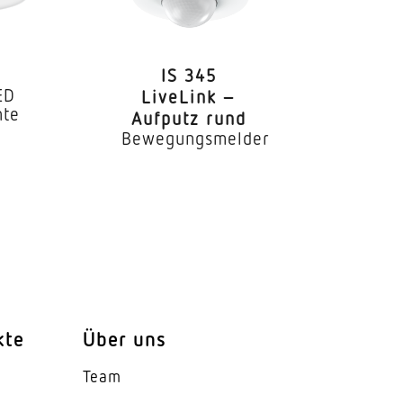
IS 345
ED
LiveLink –
hte
Aufputz rund
Bewegungsmelder
kte
Über uns
Team
esnel-Struktur