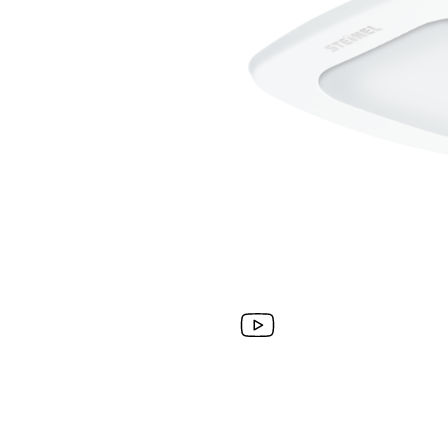
Wand­leuchten
System­kom­po­ne