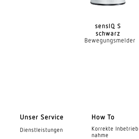
Montagehöhe
optimale Montagehö
sensIQ S
Montagehöhe max
schwarz
Bewegungsmelder
Mit Bewegungsmeld
Erfassungswinkel
Öffnungswinkel
Unterkriechschutz
segmentweise Ausbl
Elektronische Skalier
Unser Service
How To
Mechanische Skalier
Korrekte Inbe­trieb
Dienst­leis­tungen
nahme
Reichweite Detail