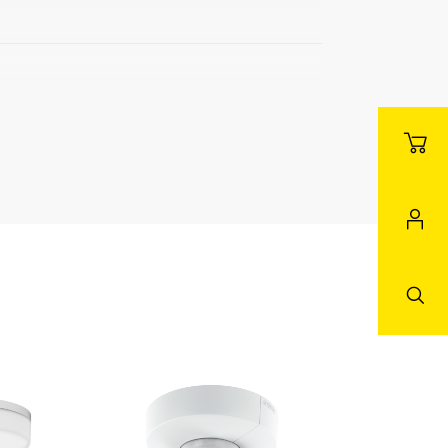
mmerFunktionsraum /
bereich