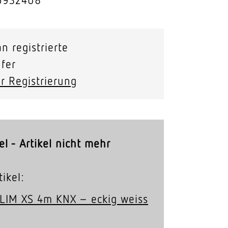
Stras­sen­leuchten
Wand­leuchten
n registrierte
fer
r Registrierung
el - Artikel nicht mehr
ikel:
SLIM XS 4m KNX – eckig weiss