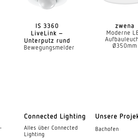
2,50 – 4 m
he
2,8 m
IS 3360
zwena
4,00 m
Moderne L
LiveLink –
Aufbauleuc
Unterputz rund
er
Ja
Ø350mm
Bewegungsmelder
360 °
71 °
Ja
endung
Nein
barkeit
Nein
Connected Lighting
Unsere Proje
barkeit
Nein
­
Alles über Connected
Bachofen
Lighting
Retina-Linse und hexagonaler Fr