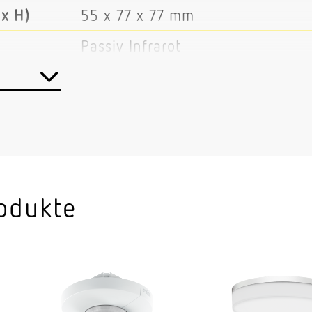
x H)
55 x 77 x 77 mm
Passiv Infrarot
Ja
Master/MasterMaster/Slave
KNX-Bus
Innenbereich
EinzelbüroHotelzimmerPflegezi
odukte
NebenraumWC / WaschraumInnen
Decke
Deckeneinbau