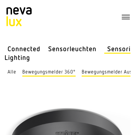
Connected
Sensor­leuchten
Sensorik
Lighting
Alle
Bewe­gungs­melder 360°
Bewe­gungs­melder Auss