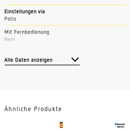
Einstellungen via
Potis
Mit Fernbedienung
Nein
Abmessungen (Ø x H)
121 x 57 mm
Alle Daten anzeigen
Sensortechnologie
Passiv Infrarot
Vernetzung
Ja
Ähnliche Produkte
Art der Vernetzung
Master/Master