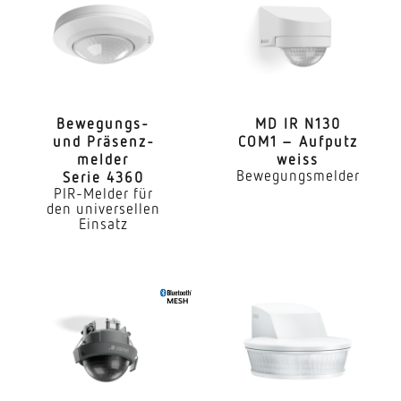
Vernetzung via
Kabel
Vernetzung, Anzahl
max 5 Sensoren
Bewe­gungs-
MD IR N130
und Präsenz­
COM1 – Aufputz
Anwendung, Ort
melder
weiss
Außenbereich Innenbereich
Bewegungsmelder
Serie 4360
PIR-Melder für
Anwendung, Raum
den universellen
Einsatz
Flur / Gang Umkleide Funktionsraum / Nebenraum
Teeküche Treppenhaus WC / Waschraum Parkhaus
/ Tiefgarage Außenbereich Lager Innenbereich
Montageort
Decke
Montageart
Aufputz