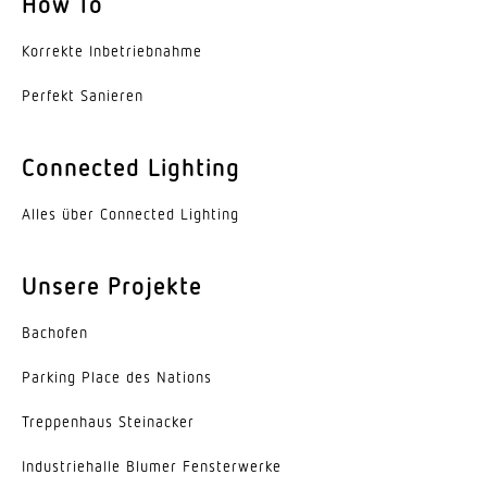
How To
Öffnungswinkel
90 °
Korrekte Inbe­trieb­nahme
Perfekt Sanieren
Unterkriechschutz
Ja
Connected Lighting
segmentweise Ausblendung
Ja
Alles über Connected Lighting
Elektronische Skalierbarkeit
Unsere Projekte
Nein
Mechanische Skalierbarkeit
Bachofen
Nein
Parking Place des Nations
Reichweite Radial
Trep­penhaus Steinacker
Ø 6 m (28 m²)
Indus­trie­halle Blumer Fensterwerke