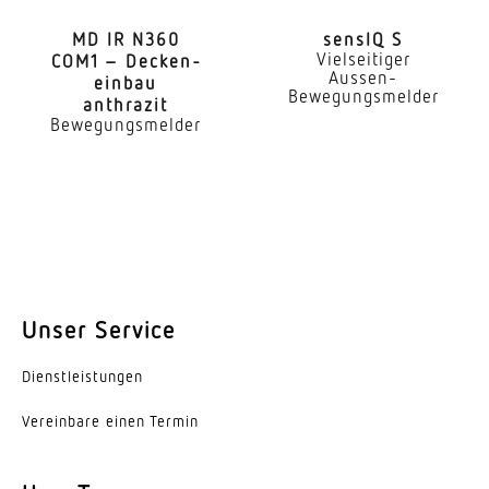
MD IR N360
sensIQ S
Montagehöhe
Vielseitiger
COM1 – Decken­
2,50 – 6,00 m
Aussen-
einbau
Bewegungsmelder
anthrazit
Bewegungsmelder
optimale Montagehöhe
2,8 m
Montagehöhe max
6,00 m
Eigenverbrauch
0,56 W
Unser Service
Mit Bewegungsmelder
Dienst­leis­tungen
Ja
Vereinbare einen Termin
Erfassungswinkel
360 °