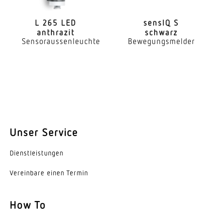
Montagehöhe max
3,00 m
L 265 LED
sensIQ S
anthrazit
schwarz
Leistung
Sensoraussenleuchte
Bewegungsmelder
60 W
Eigenverbrauch
0,55 W
Mit Leuchtmittel
Nein
Unser Service
Leuchtmittel
Allgebrauchslampe
Dienst­leis­tungen
Sockel
Vereinbare einen Termin
E27
How To
Mit Bewegungsmelder