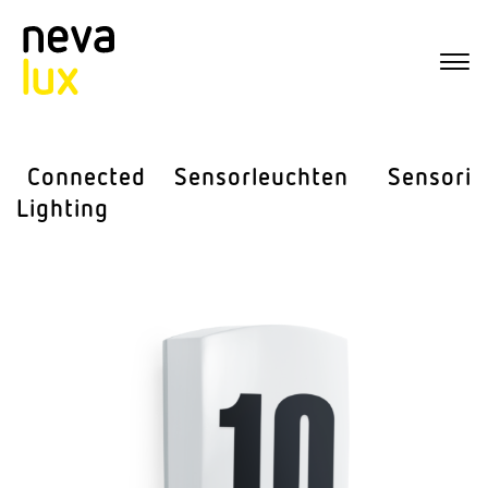
Connected
Sensor­leuchten
Sensorik
Lighting