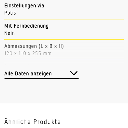
Einstellungen via
Potis
Mit Fernbedienung
Nein
Abmessungen (L x B x H)
120 x 110 x 255 mm
Sensortechnologie
Passiv Infrarot
Alle Daten anzeigen
Vernetzung
Nein
Slavebetrieb einstellbar
Nein
Ähnliche Produkte
Anwendung, Ort