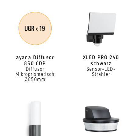
Aussenbereich
Anwendung, Raum
Aussenbereich Hauseingang Rund ums Haus Hof
& Einfahrt
Montageort
Wand
ayana Diffusor
XLED PRO 240
850 CDP
schwarz
Diffusor
Sensor-LED-
Montageart
Mikroprismatisch
Strahler
Aufputz
Ø850mm
Montagehöhe
1,80 – 3,00 m
optimale Montagehöhe
2 m