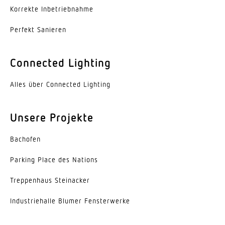
Ja
Korrekte Inbe­trieb­nahme
Unterkriechschutz
Perfekt Sanieren
Ja
segmentweise Ausblendung
Connected Lighting
Ja
Alles über Connected Lighting
Elektronische Skalierbarkeit
Nein
Unsere Projekte
Mechanische Skalierbarkeit
Bachofen
Nein
Parking Place des Nations
Reichweite Radial
r = 3 m (14 m²)
Trep­penhaus Steinacker
Indus­trie­halle Blumer Fensterwerke
Reichweite Tangential
r = 10 m (157 m²)