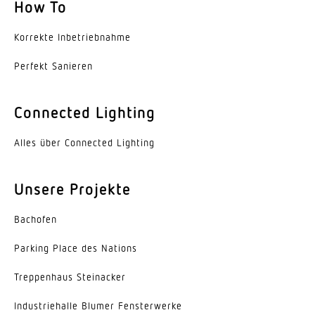
Ja
How To
Unterkriechschutz
Korrekte Inbe­trieb­nahme
Ja
Perfekt Sanieren
segmentweise Ausblendung
Ja
Connected Lighting
Elektronische Skalierbarkeit
Alles über Connected Lighting
Nein
Mechanische Skalierbarkeit
Unsere Projekte
Nein
Bachofen
Reichweite Radial
Parking Place des Nations
r = 3 m (14 m²)
Trep­penhaus Steinacker
Reichweite Tangential
r = 10 m (157 m²)
Indus­trie­halle Blumer Fensterwerke