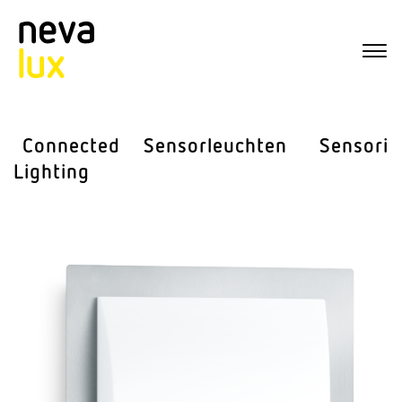
Connected
Sensor­leuchten
Sensorik
Lighting