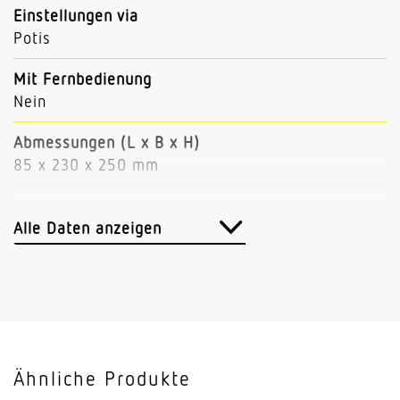
Einstellungen via
Potis
Mit Fernbedienung
Nein
Abmessungen (L x B x H)
85 x 230 x 250 mm
Sensortechnologie
Passiv Infrarot
Alle Daten anzeigen
Vernetzung
Nein
Slavebetrieb einstellbar
Nein
Ähnliche Produkte
Anwendung, Ort