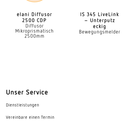
3,00 m
elani Diffusor
IS 345 LiveLink
2500 CDP
– Unterputz
Leistung
Diffusor
eckig
60 W
Mikroprismatisch
Bewegungsmelder
2500mm
Eigenverbrauch
0,55 W
Mit Leuchtmittel
Nein
Leuchtmittel
Unser Service
Allgebrauchslampe
Dienst­leis­tungen
Sockel
E27
Vereinbare einen Termin
Mit Bewegungsmelder