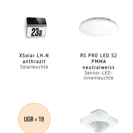
Aussenbereich
Anwendung, Raum
Aussenbereich Hauseingang Rund ums Haus
Terrasse / Balkon Hof & Einfahrt
Montageort
Wand
XSolar LH‑N
RS PRO LED S2
anthrazit
PMMA
Solarleuchte
neutralweiss
Montageart
Sensor-LED-
Aufputz
Innenleuchte
Montagehöhe
1,80 – 3,00 m
optimale Montagehöhe
2 m
Montagehöhe max