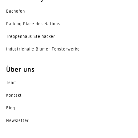
Leistung
9,8 W
Bachofen
Softlichtstart
Parking Place des Nations
Ja
Trep­penhaus Steinacker
Schlagfestigkeit
Indus­trie­halle Blumer Fensterwerke
IK03
Schutzart
Über uns
IP44
Team
Schutzklasse
Kontakt
II
Blog
Umgebungstemperatur
von -20 bis 40 °C
News­letter
Werkstoff des Gehäuses