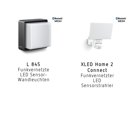
Aufputz
Montagehöhe
1,80 – 2,50 m
optimale Montagehöhe
2 m
Montagehöhe max
2,50 m
L 845
XLED Home 2
Funkvernetzte
Connect
LED Sensor-
Funkvernetzter
Leistung
Wandleuchten
LED
9,8 W
Sensorstrahler
gemessener Lichtstrom (360°)
679 lm
Farbtemperatur
3000 K