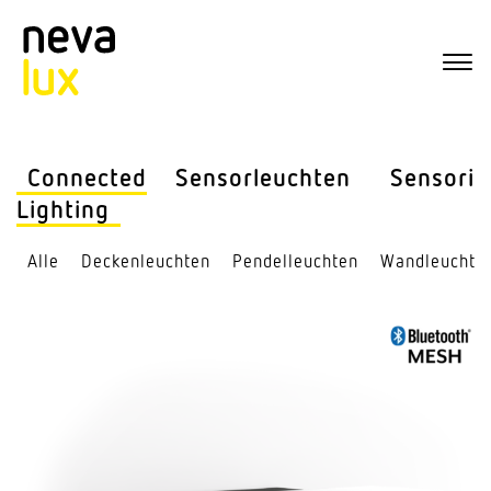
Connected
Sensor­leuchten
Sensorik
Lighting
Alle
Decken­leuchten
Pendel­leuchten
Wand­leuchte