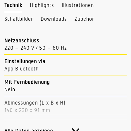
Technik
Highlights
Illustrationen
Schaltbilder
Downloads
Zubehör
Netzanschluss
220 – 240 V / 50 – 60 Hz
Einstellungen via
App Bluetooth
Mit Fernbedienung
Nein
Abmessungen (L x B x H)
146 x 230 x 91 mm
Sendeleistung
< 1 mW
Alle Daten anzeigen