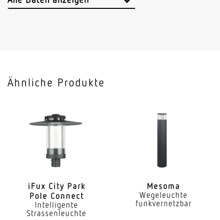
Vernetzung
Ja
Vernetzung via
Bluetooth
Ähnliche Produkte
Anwendung, Ort
Außenbereich
Anwendung, Raum
Garten Hauseingang Hof & Einfahrt Rund ums
Haus Terrasse / Balkon
Montageort
Wand
iFux City Park
Mesoma
Wegeleuchte
Pole Connect
funkvernetzbar
Intelligente
Montageart
Strassenleuchte