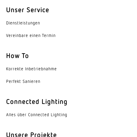
Mit Leuchtmittel
Unser Service
Ja, STEINEL LED-System
Dienst­leis­tungen
Leuchtmittel
Vereinbare einen Termin
LED nicht austauschbar
Lebensdauer LED L70B50 (25°)
How To
> 60000 Std
Korrekte Inbe­trieb­nahme
Sockel
Ohne
Perfekt Sanieren
LED Kühlsystem
Connected Lighting
Active & Passive Thermo Control
Alles über Connected Lighting
Mit Bewegungsmelder
Nein
Unsere Projekte