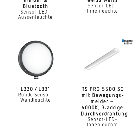
Leistung
Sensor-LED-
Bluetooth
9,1 W
Innenleuchte
Sensor-LED-
Aussenleuchte
gemessener Lichtstrom (360°)
319 lm
Farbtemperatur
3000 K
Farbwiedergabeindex
80-89
L330 / L331
RS PRO 5500 SC
Mit Leuchtmittel
Runde Sensor-
mit Bewe­gungs­
Ja, STEINEL LED-System
Wandleuchte
melder –
4000K, 3‑adrige
Leuchtmittel
Durchverdrahtung
LED nicht austauschbar
Sensor-LED-
Innenleuchte
Lebensdauer LED (Max. °C)