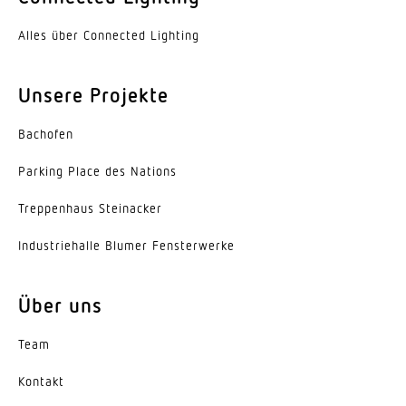
Hauptlicht einstellbar
Alles über Connected Lighting
0 - 100 %
Unsere Projekte
Grundlichtfunktion
Nein
Bachofen
Leistung
Parking Place des Nations
9,1 W
Trep­penhaus Steinacker
Softlichtstart
Nein
Indus­trie­halle Blumer Fensterwerke
Dauerlicht
Über uns
schaltbar
Team
Schlagfestigkeit
IK03
Kontakt