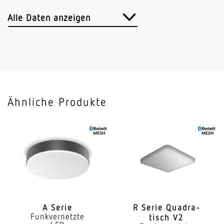
Sensortechnologie
iHF (Intelligente Hochfrequenz-Technik)
Alle Daten anzeigen
Sendeleistung
< 1 mW
Vernetzung
Ja
Ähnliche Produkte
Art der Vernetzung
Master/Master Master/Slave
Sendereichweite
30 m
Vernetzung via
Bluetooth Mesh
A Serie
R Serie Quadra­
Funkvernetzte
tisch V2
Slavebetrieb einstellbar