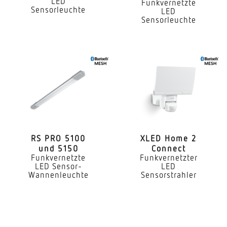
LED
Funkvernetzte
Ja
Sensorleuchte
LED
Sensorleuchte
Anwendung, Ort
Außenbereich
Anwendung, Raum
Garten Hauseingang Hof & Einfahrt Rund ums
Haus Terrasse / Balkon
Montageort
Wand
RS PRO 5100
XLED Home 2
und 5150
Connect
Montageart
Funkvernetzte
Funkvernetzter
Aufputz
LED Sensor-
LED
Wannenleuchte
Sensorstrahler
Montagehöhe
1,80 – 2,50 m
optimale Montagehöhe