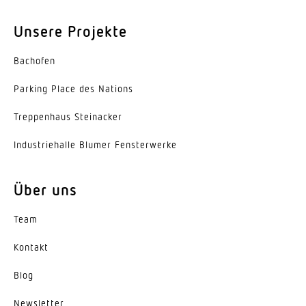
Lebensdauer LED L70B50 (25°)
Unsere Projekte
> 60000 Std
Bachofen
Sockel
Parking Place des Nations
Ohne
Trep­penhaus Steinacker
LED Kühlsystem
Active & Passive Thermo Control
Indus­trie­halle Blumer Fensterwerke
Mit Bewegungsmelder
Über uns
Ja
Team
Unterkriechschutz
Nein
Kontakt
segmentweise Ausblendung
Blog
Nein
News­letter