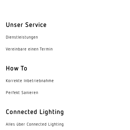
2 m
Montagehöhe max
Unser Service
2,50 m
Dienst­leis­tungen
Leistung
9,8 W
Vereinbare einen Termin
gemessener Lichtstrom (360°)
679 lm
How To
Farbtemperatur
Korrekte Inbe­trieb­nahme
3000 K
Perfekt Sanieren
Mit Leuchtmittel
Ja, STEINEL LED-System
Connected Lighting
Leuchtmittel
Alles über Connected Lighting
LED nicht austauschbar