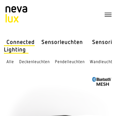
Connected
Sensor­leuchten
Sensorik
Lighting
Alle
Decken­leuchten
Pendel­leuchten
Wand­leuchte