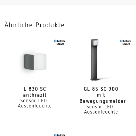
Terrasse / Balkon
Montageort
Ähnliche Produkte
Wand
Montageart
Aufputz
Leistung
9,8 W
Effizienz
81 lm/W
L 830 SC
GL 85 SC 900
anthrazit
mit
Sensor-LED-
Bewegungsmelder
gemessener Lichtstrom (360°)
Aussenleuchte
Sensor-LED-
797 lm
Aussenleuchte
Farbtemperatur
3000 K