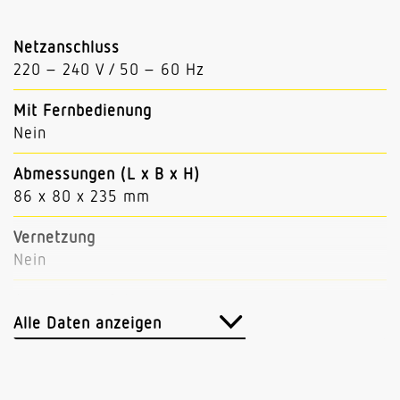
Netzanschluss
220 – 240 V / 50 – 60 Hz
Mit Fernbedienung
Nein
Abmessungen (L x B x H)
86 x 80 x 235 mm
Vernetzung
Nein
Anwendung, Ort
Außenbereich
Alle Daten anzeigen
Anwendung, Raum
Außenbereich Hauseingang Rund ums Haus