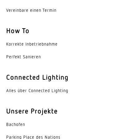
Lichtstromrückgang nach LM80
Vereinbare einen Termin
L70B50
Sockel
How To
Ohne
Korrekte Inbe­trieb­nahme
LED Kühlsystem
Passive Thermo Control
Perfekt Sanieren
Mit Bewegungsmelder
Connected Lighting
Nein
Alles über Connected Lighting
Leistung
9,8 W
Unsere Projekte
Softlichtstart
Nein
Bachofen
Schlagfestigkeit
Parking Place des Nations