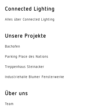
Farbe
Connected Lighting
Aluminium
Alles über Connected Lighting
Werkstoff der Abdeckung
PMMA
Unsere Projekte
Ausstrahlungswinkel
Bachofen
60°
Parking Place des Nations
Energieeffizienzklasse
C
Trep­penhaus Steinacker
Herstellergarantie
Indus­trie­halle Blumer Fensterwerke
5 Jahre
Über uns
Variante
2-Flammig, Engstrahlend 60°
Team