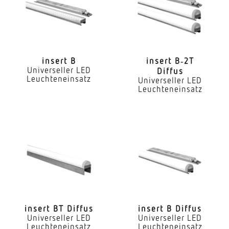
Nein
LED Nennstrom
300 mA
insert B
insert B‑2T
Universeller LED
Diffus
Farbtemperatur
Leuchteneinsatz
Universeller LED
4000 K
Leuchteneinsatz
Farbwiedergabeindex CRI
80-89
Geeignet für Lichtbandkonfiguration
Ja
Art der Verdrahtung
geeignet für Durchgangsverdrahtung
insert BT Diffus
insert B Diffus
Leuchtmittel
Universeller LED
Universeller LED
Leuchteneinsatz
Leuchteneinsatz