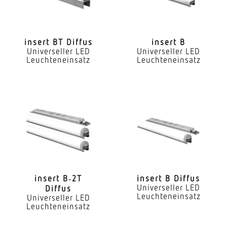
LED Nennstrom
300 mA
insert BT Diffus
insert B
Universeller LED
Universeller LED
Farbtemperatur
Leuchteneinsatz
Leuchteneinsatz
4000 K
Farbwiedergabeindex CRI
80-89
Geeignet für Lichtbandkonfiguration
Ja
Art der Verdrahtung
geeignet für Durchgangsverdrahtung
insert B‑2T
insert B Diffus
Universeller LED
Diffus
Leuchteneinsatz
Leuchtmittel
Universeller LED
Leuchteneinsatz
LED