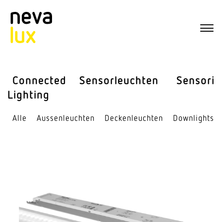
Connected
Sensor­leuchten
Sensorik
Lighting
Alle
Aussen­leuchten
Decken­leuchten
Down­lights