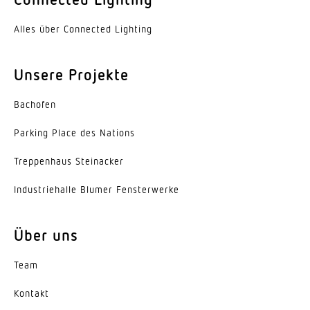
Aluminium
Alles über Connected Lighting
Werkstoff der Abdeckung
PMMA
Unsere Projekte
Ausstrahlungswinkel
Bachofen
110°
Parking Place des Nations
Energieeffizienzklasse
C
Trep­penhaus Steinacker
Herstellergarantie
Indus­trie­halle Blumer Fensterwerke
5 Jahre
Über uns
Variante
2-Flammig, Breitstrahlend
Team
Kontakt