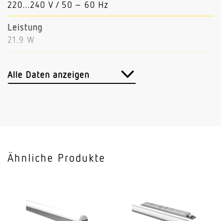
220...240 V / 50 – 60 Hz
Leistung
21.9 W
Lichtstrom
3694 lm
Alle Daten anzeigen
Leuchtenlichtausbeute
169 lm/W
Mit Bewegungsmelder
Nein
Ähnliche Produkte
Mit Notlicht
Nein
Dimmung DALI
Ja