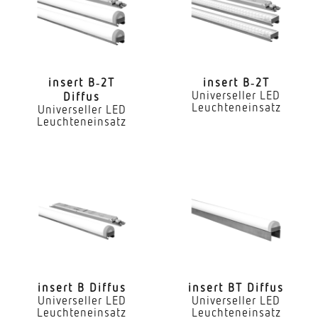
Ja
LED Nennstrom
300 mA
insert B‑2T
insert B‑2T
Universeller LED
Diffus
Farbtemperatur
Leuchteneinsatz
Universeller LED
4000 K
Leuchteneinsatz
Farbwiedergabeindex CRI
80-89
Geeignet für Lichtbandkonfiguration
Ja
Art der Verdrahtung
geeignet für Durchgangsverdrahtung
insert B Diffus
insert BT Diffus
Leuchtmittel
Universeller LED
Universeller LED
Leuchteneinsatz
Leuchteneinsatz
LED