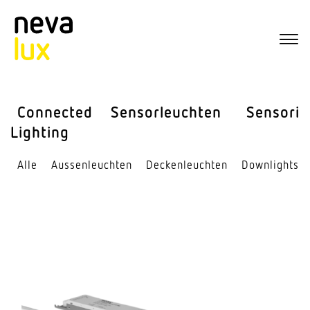
Connected
Sensor­leuchten
Sensorik
Lighting
Alle
Aussen­leuchten
Decken­leuchten
Down­lights