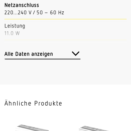
Netzanschluss
220...240 V / 50 – 60 Hz
Leistung
11.0 W
Lichtstrom
1847 lm
Alle Daten anzeigen
Leuchtenlichtausbeute
168 lm/W
Mit Bewegungsmelder
Nein
Ähnliche Produkte
Mit Notlicht
Nein
Dimmung DALI