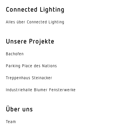
Farbe
Connected Lighting
Aluminium
Alles über Connected Lighting
Werkstoff der Abdeckung
PMMA
Unsere Projekte
Ausstrahlungswinkel
Bachofen
110°
Parking Place des Nations
Energieeffizienzklasse
C
Trep­penhaus Steinacker
Herstellergarantie
Indus­trie­halle Blumer Fensterwerke
5 Jahre
Über uns
Variante
Breitstrahlend
Team