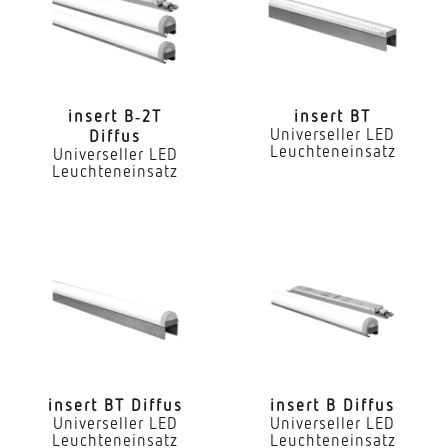
Ja
LED Nennstrom
300 mA
insert B‑2T
insert BT
Universeller LED
Diffus
Farbtemperatur
Leuchteneinsatz
Universeller LED
4000 K
Leuchteneinsatz
Farbwiedergabeindex CRI
80-89
Geeignet für Lichtbandkonfiguration
Ja
Art der Verdrahtung
geeignet für Durchgangsverdrahtung
insert BT Diffus
insert B Diffus
Leuchtmittel
Universeller LED
Universeller LED
Leuchteneinsatz
Leuchteneinsatz
LED