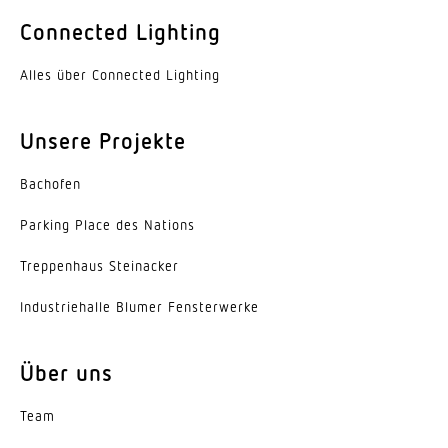
Farbe
Connected Lighting
Aluminium
Alles über Connected Lighting
Werkstoff der Abdeckung
PMMA
Unsere Projekte
Ausstrahlungswinkel
Bachofen
60°
Parking Place des Nations
Energieeffizienzklasse
C
Trep­penhaus Steinacker
Herstellergarantie
Indus­trie­halle Blumer Fensterwerke
5 Jahre
Über uns
Variante
Engstrahlend 60°
Team