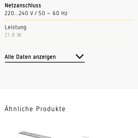
Netzanschluss
220...240 V / 50 – 60 Hz
Leistung
21.8 W
Lichtstrom
3669 lm
Alle Daten anzeigen
Leuchtenlichtausbeute
168 lm/W
Mit Bewegungsmelder
Nein
Ähnliche Produkte
Mit Notlicht
Nein
Dimmung DALI