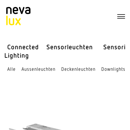
Connected
Sensor­leuchten
Sensorik
Lighting
Alle
Aussen­leuchten
Decken­leuchten
Down­lights