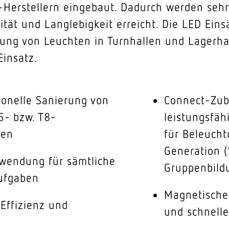
-Herstellern eingebaut. Dadurch werden sehr
ität und Langlebigkeit erreicht. Die LED Ei
rung von Leuchten in Turnhallen und Lagerha
insatz.
ionelle Sanierung von
Connect-Zube
5- bzw. T8-
leistungsfäh
ren
für Beleucht
Generation 
rwendung für sämtliche
Gruppenbildu
ufgaben
Magnetische 
Effizienz und
und schnell