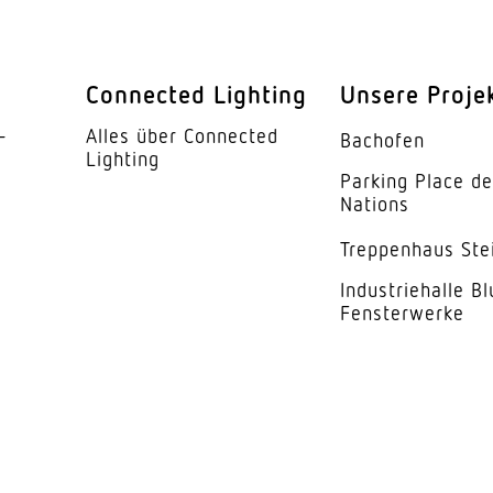
kung
PMMA
60°
Connected Lighting
Unsere Proje
se
B
­
Alles über Connected
Bachofen
5 Jahre
Lighting
Parking Place d
Nations
Geräteträger, En
Trep­penhaus Ste
Indus­trie­halle B
Fensterwerke