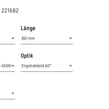
Stras­sen­leuchten
: 221682
Wand­leuchten
Länge
Optik