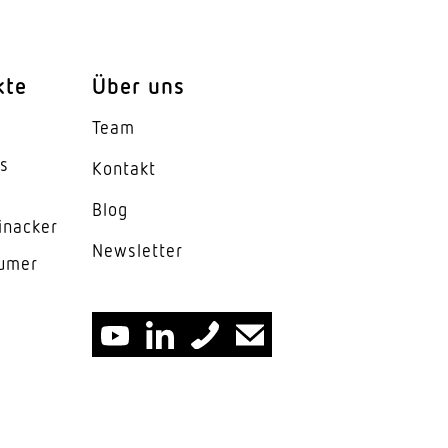
kte
Über uns
Team
es
Kontakt
gstrahlend 60°
Blog
inacker
News­letter
lumer