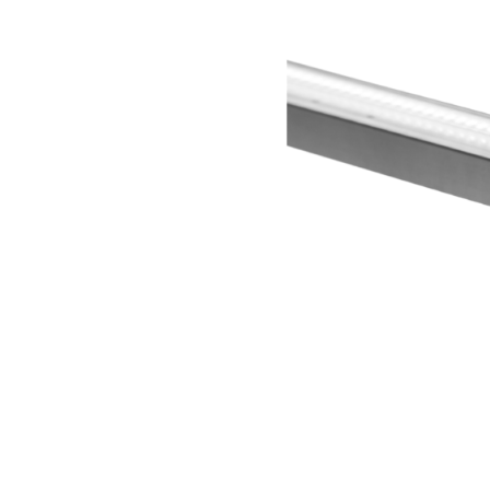
Wand­leuchten
System­kom­po­ne