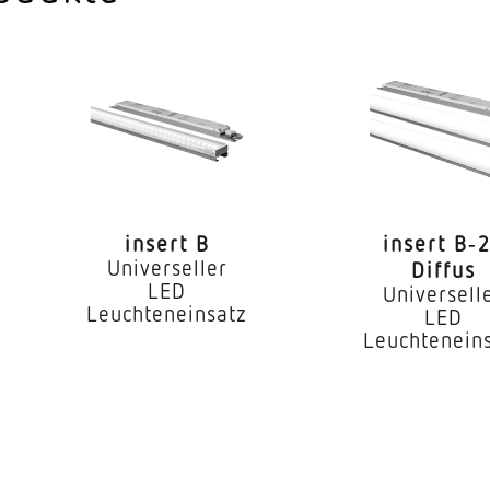
ndkonfiguration
Ja
geeignet für Du
LED
iebsgerät
Ja
 °C)
72000 h
insert B
insert B‑
IP20
Universeller
Diffus
LED
Universell
I
Leuchteneinsatz
LED
Leuchtenein
ur
-25...55 °C
ses
Aluminium
Aluminium