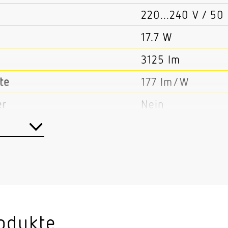
220...240 V / 50
17.7 W
3125 lm
te
177 lm/W
er
Nein
Nein
Ja
540 mA
2700...6500 K
 CRI
80-89
odukte