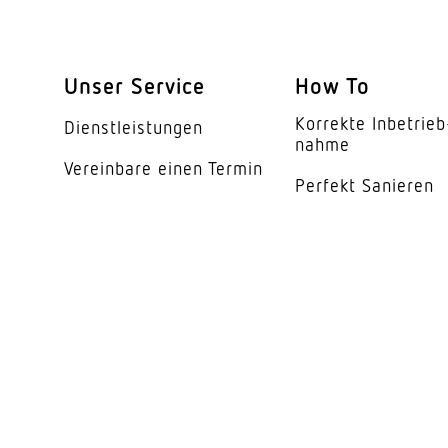
Werkstoff der Abdec
Ausstrahlungswinkel
Unser Service
How To
Energieeffizienzklas
Korrekte Inbe­trieb
Dienst­leis­tungen
Herstellergarantie
nahme
Vereinbare einen Termin
Perfekt Sanieren
Variante