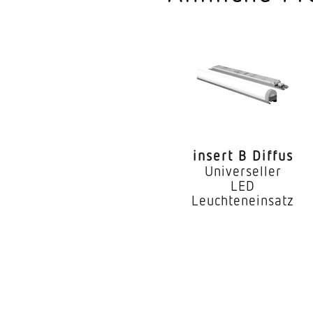
Geeignet für Lichtba
Art der Verdrahtung
Leuchtmittel
Austauschbares Betr
Lebensdauer LED (25
insert B Diffus
Schutzart
Universeller
LED
Schutzklasse
Leuchteneinsatz
Umgebungstemperat
Werkstoff des Gehäu
Farbe