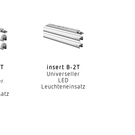
rchgangsverdrahtung
2T
insert B‑2T
Universeller
LED
er
Leuchteneinsatz
satz