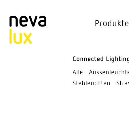
Vev
Produkt
Connected Li
Aussen­leuchten
Connected Lightin
Decken­leuchten
Alle
Aussen­leucht
Pendel­leuchten
Steh­leuchten
Stra
Sensorik
Steh­leuchten
Stras­sen­leuchte