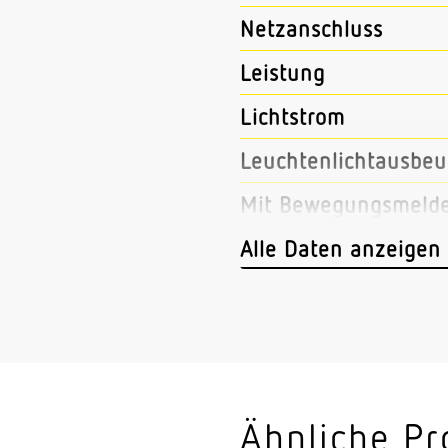
Netzanschluss
Leistung
Lichtstrom
Leuchtenlichtausbeu
Mit Bewegungsmeld
Mit Notlicht
Alle Daten anzeigen
Dimmung DALI
LED Nennstrom
Farbtemperatur
Farbwiedergabeindex
Ähnliche Pr