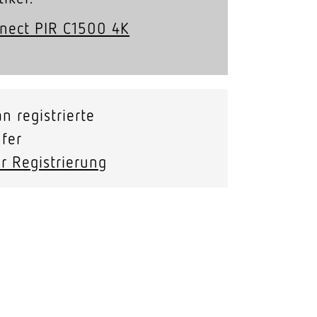
nnect PIR C1500 4K
n registrierte
fer
r Registrierung