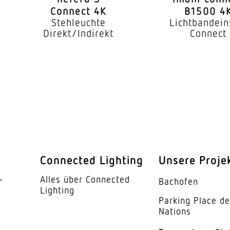
m-Regelung
Ja
Connect 4K
B1500 4
Stehleuchte
Lichtbandein
Nein
Direkt/Indirekt
Connect
Ja
1050 mA 
C10: 10x, 
chten an Leitungsschutzschalter
B16: 10x, 
ile separat regelbar
Ja
Connected Lighting
Unsere Proje
4000 K
­
Alles über Connected
Bachofen
SDCM3
Lighting
Parking Place d
 CRI
80-89
Nations
ndkonfiguration
Ja