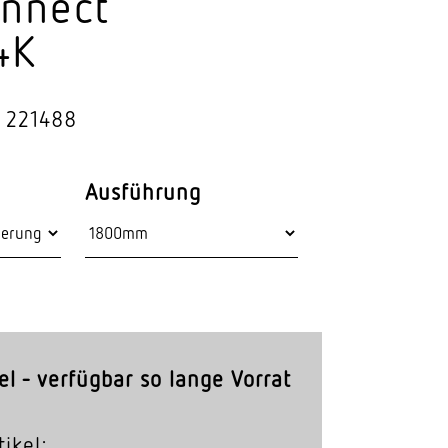
onnect
Stras­sen­leuchten
4K
Wand­leuchten
: 221488
Ausführung
el - verfügbar so lange Vorrat
ikel: