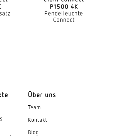
K
P1500 4K
satz
Pendelleuchte
Connect
/ 350 mA
C17: 23x, C20: 22x, B10: 6x,
B25: 13x
kte
Über uns
Team
es
Kontakt
Blog