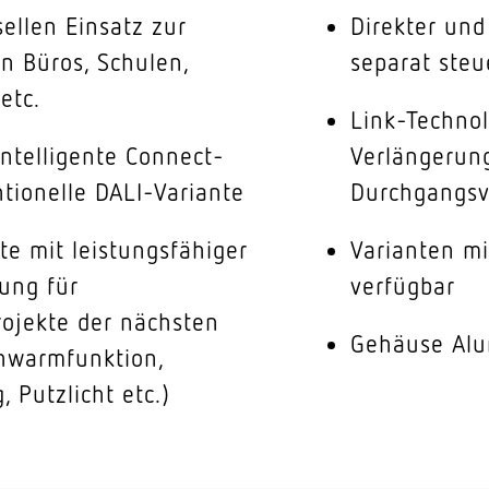
ellen Einsatz zur
Direkter und 
n Büros, Schulen,
separat steu
etc.
Link-Technol
intelligente Connect-
Verlängerun
tionelle DALI-Variante
Durchgangsv
te mit leistungsfähiger
Varianten mi
rung für
verfügbar
ojekte der nächsten
Gehäuse Alu
hwarmfunktion,
 Putzlicht etc.)