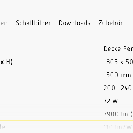
nen
Schaltbilder
Downloads
Zubehör
Decke Pe
x H)
1805 x 5
1500 mm
200...240
72 W
7900 lm 
te
110 lm/W