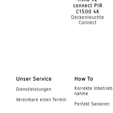
Konstant-Lichtstro
connect PIR
C1500 4K
Mit Notlicht
Deckenleuchte
Connect
Dimmung DALI
LED Nennstrom
Maximale Anzahl Leu
Direkt-/Indirektante
Unser Service
How To
Farbtemperatur
Korrekte Inbe­trieb
Dienst­leis­tungen
Farbabweichung LED
nahme
Vereinbare einen Termin
Farbwiedergabeindex
Perfekt Sanieren
Geeignet für Lichtba