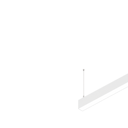
Wand­leuchten
System­kom­po­ne