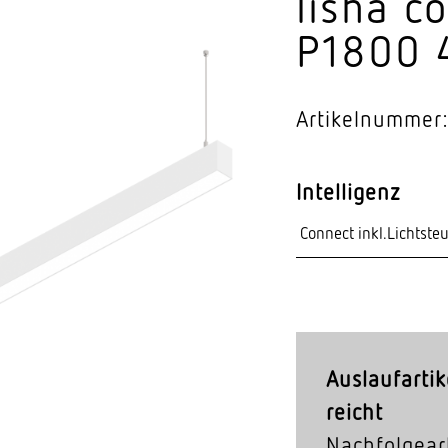
lisha c
Video-Sensorik
P1800 
nten
Artikelnummer
Intelligenz
Auslaufartik
reicht
Nachfolgeart