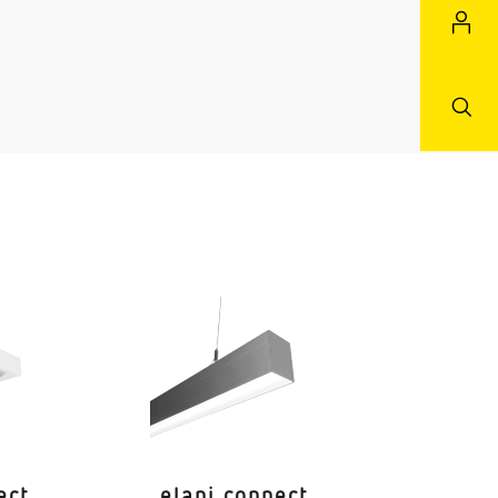
rarot
36 m²)
16 m²)
16 m²)
ect
elani connect