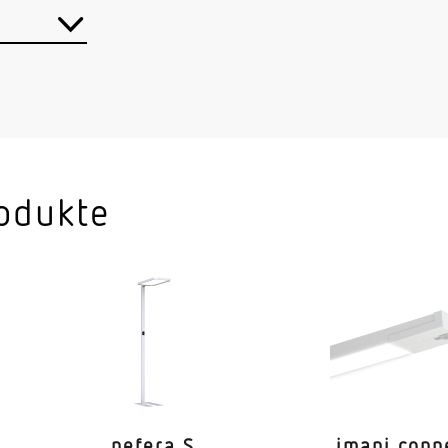
< 10 m
ter Lichtsteuerung
Ja
teuerung
Ja
er
Ja
Passiv Inf
odukte
360°
l
6 x 6 m (
4 x 4 m (
4 x 4 m (
Ja
nefera S
imani conn