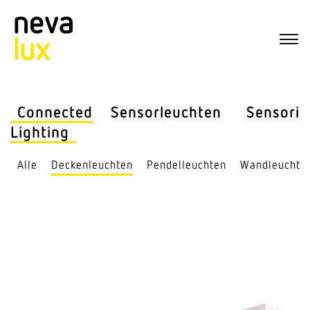
Connected
Sensor­leuchten
Sensorik
Lighting
Alle
Decken­leuchten
Pendel­leuchten
Wand­leuchte