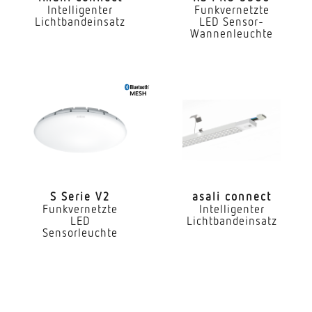
Intelligenter
Funkvernetzte
Erfassungswinkel
Lichtbandeinsatz
LED Sensor-
360°
Wannenleuchte
Reichweite Tangential
6 x 6 m (36 m²)
Reichweite Radial
4 x 4 m (16 m²)
Reichweite Präsenz
4 x 4 m (16 m²)
S Serie V2
asali connect
Funkvernetzte
Intelligenter
Mit Lichtsensor
LED
Lichtbandeinsatz
Ja
Sensorleuchte
Konstant-Lichtstrom-Regelung
Ja
Mit Notlicht