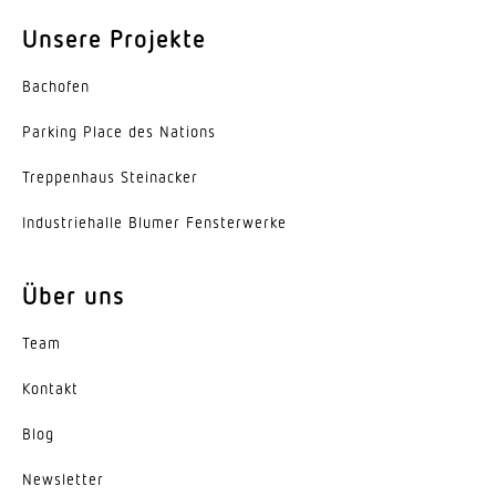
80-89
Unsere Projekte
Geeignet für Lichtbandkonfiguration
Bachofen
Ja
Parking Place des Nations
Art der Verdrahtung
Trep­penhaus Steinacker
mit Durchgangsverdrahtung
Indus­trie­halle Blumer Fensterwerke
Leuchtmittel
LED
Über uns
Austauschbares Betriebsgerät
Ja
Team
Kontakt
Lebensdauer LED (25 °C)
50000 h
Blog
Schutzart
News­letter