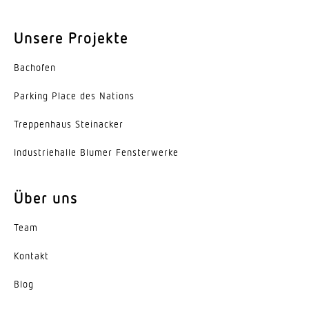
50000 h
Unsere Projekte
Schutzart
IP20
Bachofen
Schutzklasse
Parking Place des Nations
I
Trep­penhaus Steinacker
Umgebungstemperatur
Indus­trie­halle Blumer Fensterwerke
-20...45 °C
Werkstoff des Gehäuses
Über uns
Aluminium
Team
Farbe
Kontakt
weiss
Blog
Werkstoff der Abdeckung