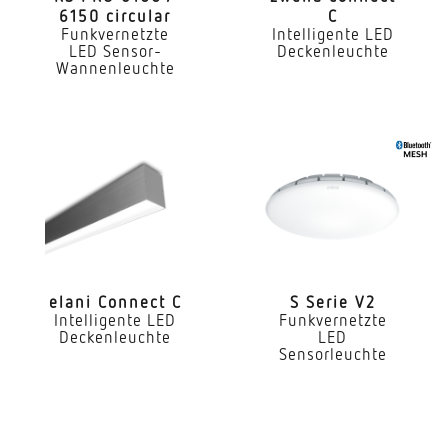
6150 circular
C
Konstant-Lichtstrom-Regelung
Funkvernetzte
Intelligente LED
Ja
LED Sensor-
Deckenleuchte
Wannenleuchte
Mit Notlicht
Nein
Dimmung DALI
Ja
LED Nennstrom
700 mA
Maximale Anzahl Leuchten an Leitungsschutzschalt
elani Connect C
S Serie V2
Intelligente LED
Funkvernetzte
C10: 45x, C13: 56x, C16: 70x, C20: 87x, B10: 30x, B13:
Deckenleuchte
LED
48x, B16: 60x, B20: 75x
Sensorleuchte
Farbtemperatur
4000 K