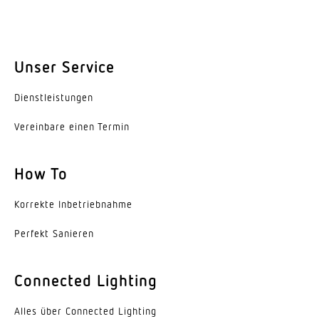
Farbabweichung LED
SDCM3
Unser Service
Farbwiedergabeindex CRI
80-89
Dienst­leis­tungen
Geeignet für Lichtbandkonfiguration
Vereinbare einen Termin
Ja
Art der Verdrahtung
How To
mit Durchgangsverdrahtung
Korrekte Inbe­trieb­nahme
Leuchtmittel
LED
Perfekt Sanieren
Austauschbares Betriebsgerät
Connected Lighting
Ja
Alles über Connected Lighting
Lebensdauer LED (25 °C)