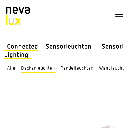
Connected
Sensor­leuchten
Sensorik
Lighting
Alle
Decken­leuchten
Pendel­leuchten
Wand­leuchte