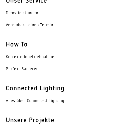
Unser Service
Lebensdauer LED (25 °C)
Dienst­leis­tungen
50000 h
Vereinbare einen Termin
Schutzart
IP20
How To
Schutzklasse
I
Korrekte Inbe­trieb­nahme
Umgebungstemperatur
Perfekt Sanieren
-20...45 °C
Connected Lighting
Werkstoff des Gehäuses
Aluminium
Alles über Connected Lighting
Farbe
weiss
Unsere Projekte
Werkstoff der Abdeckung