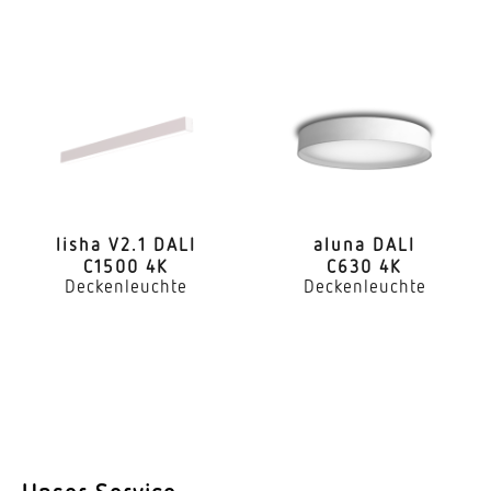
Farbtemperatur
4000 K
Farbabweichung LED
SDCM3
Farbwiedergabeindex CRI
80-89
lisha V2.1 DALI
aluna DALI
C1500 4K
C630 4K
Art der Verdrahtung
Deckenleuchte
Deckenleuchte
geeignet für Durchgangsverdrahtung
Leuchtmittel
LED
Austauschbares Betriebsgerät
Ja