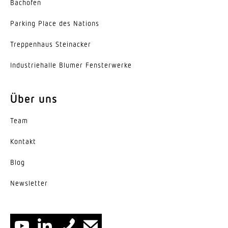
Bachofen
Acrylglas mikroprismatisch
Parking Place des Nations
Ausstrahlungswinkel
Trep­penhaus Steinacker
Down 90°, Up 110°
Indus­trie­halle Blumer Fensterwerke
Entblendungswert
UGR < 19
Über uns
Energieeffizienzklasse
F
Team
Kontakt
Herstellergarantie
5 Jahre
Blog
News­letter