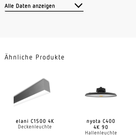
5300 lm (Down 4000, Up 1300)
Alle Daten anzeigen
Leuchtenlichtausbeute
88 lm/W
Mit Bewegungsmelder
Nein
Ähnliche Produkte
Mit Lichtsensor
Nein
Mit Notlicht
Nein
Dimmung DALI
Ja
elani C1500 4K
nyota C400
Deckenleuchte
4K 90
LED Nennstrom
Hallenleuchte
1500 mA