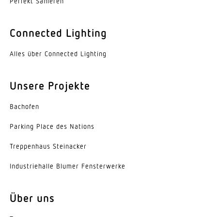
Perfekt Sanieren
Softlichtstart
Nein
Connected Lighting
Dauerlicht
schaltbar
Alles über Connected Lighting
Konstantlichtregelung
Unsere Projekte
Nein
Bachofen
Schaltausgang 1, Ohmsch
1000 W
Parking Place des Nations
Leuchtstofflampen unkompensiert
Trep­penhaus Steinacker
500 VA
Indus­trie­halle Blumer Fensterwerke
Kapazitive Belastung in uF
88 µF
Über uns
Schaltausgang 1, Anzahl LED/Leuchtstofflampen