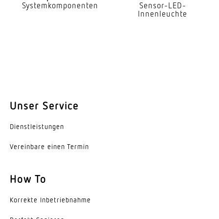
Systemkomponenten
Sensor-LED-
Innenleuchte
Dämmerungsschalter
Ja
Dämmerungseinstellung
2 – 30 lx
Dämmerungseinstellung Teach
Nein
Unser Service
Hauptlicht einstellbar
Dienst­leis­tungen
Nein
Vereinbare einen Termin
Grundlichtfunktion
Nein
How To
Leistung
Korrekte Inbe­trieb­nahme
1000 W