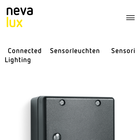
Connected
Sensor­leuchten
Sensorik
Lighting