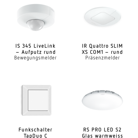
Anwendung, Ort
Aussenbereich
Anwendung, Raum
Aussenbereich Hauseingang Rund ums Haus
Terrasse / Balkon Hof & Einfahrt
IS 345 LiveLink
IR Quattro SLIM
– Aufputz rund
XS COM1 – rund
Bewegungsmelder
Präsenzmelder
Montageort
Wand
Montageart
Aufputz
Leistung
1000 W
Eigenverbrauch
Funk­schalter
RS PRO LED S2
0,8 W
TapDuo C
Glas warmweiss