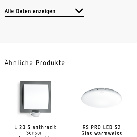
Abmessungen (Ø x H)
129 x 70 mm
Alle Daten anzeigen
Sensortechnologie
Passiv Infrarot
Art der Vernetzung
Master/Master
Ähnliche Produkte
Vernetzung via
Kabel
Anwendung, Ort
Innenbereich
Anwendung, Raum
Einzelbüro Funktionsraum / Nebenraum
Innenbereich Lager
L 20 S anthrazit
RS PRO LED S2
Sensor-
Glas warmweiss