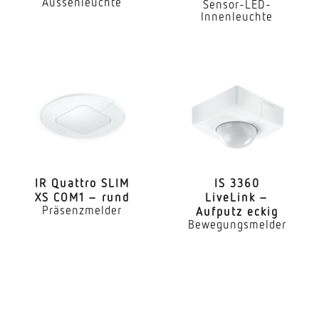
Aussenleuchte
Sensor-LED-
Montageort
Innenleuchte
Decke
Montageart
Aufputz
Montagehöhe
2 – 4 m
optimale Montagehöhe
2,8 m
IR Quattro SLIM
IS 3360
XS COM1 – rund
LiveLink –
Präsenzmelder
Aufputz eckig
Montagehöhe max
Bewegungsmelder
4,00 m
Mit Bewegungsmelder
Ja
Erfassungswinkel