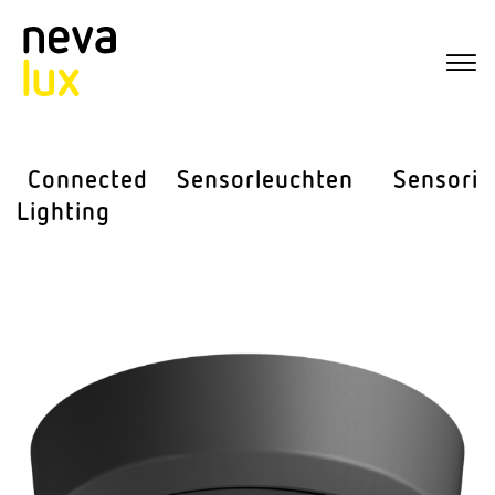
Connected
Sensor­leuchten
Sensorik
Lighting