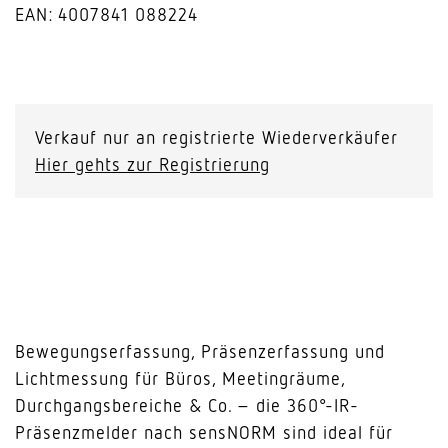
EAN: 4007841 088224
PD-
24
ECO
Verkauf nur an registrierte Wiederverkäufer
DALI-
Hier gehts zur Registrierung
2
Input
Device
-
Aufputz
schwarz
Menge
Bewegungserfassung, Präsenzerfassung und
Lichtmessung für Büros, Meetingräume,
Durchgangsbereiche & Co. – die 360°-IR-
Präsenzmelder nach sensNORM sind ideal für