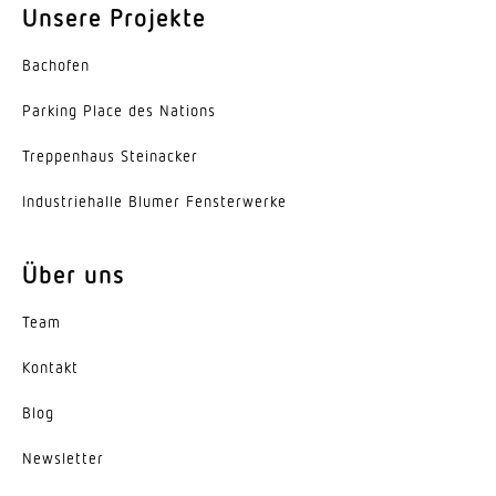
Unsere Projekte
Schaltzonen
Bachofen
1436 Schaltzonen
Parking Place des Nations
Funktionen
Bewegungssensor Lichtsensor Präsenzfunktion
Trep­penhaus Steinacker
Präsenzmelderlogik
Indus­trie­halle Blumer Fensterwerke
Schutzart
IP54
Über uns
Umgebungstemperatur
Team
-20 – 50 °C
Kontakt
Werkstoff
Blog
Kunststoff
News­letter
Werkstoff des Gehäuses
Kunststoff