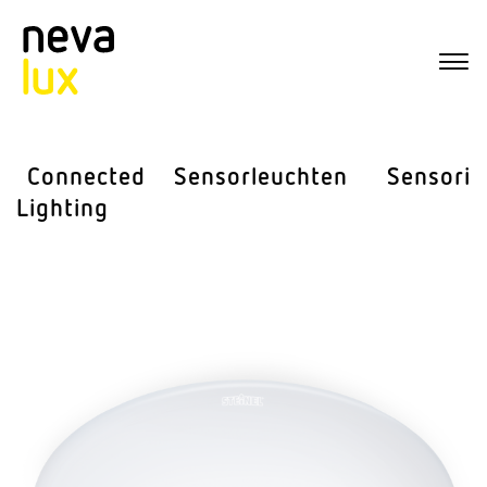
Connected
Sensor­leuchten
Sensorik
Lighting