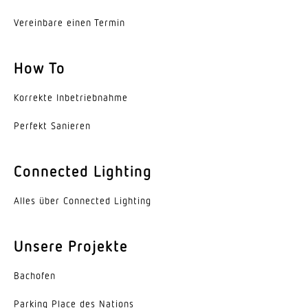
5 s – 15 Min.
Vereinbare einen Termin
Schlagfestigkeit
IK00
How To
Schutzart
Korrekte Inbe­trieb­nahme
IP44
Perfekt Sanieren
Schutzklasse
II
Connected Lighting
Umgebungstemperatur
Alles über Connected Lighting
-10 – 50 °C
Werkstoff des Gehäuses
Unsere Projekte
Kunststoff
Bachofen
Werkstoff der Abdeckung
Glas opal
Parking Place des Nations