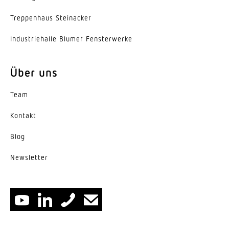
Herstellergarantie
Trep­penhaus Steinacker
3 Jahre
Indus­trie­halle Blumer Fensterwerke
Über uns
Team
Kontakt
Blog
News­letter