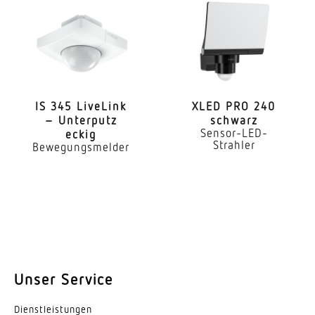
Erfassungswinkel
360 °
Öffnungswinkel
160 °
Elektronische Skalierbarkeit
IS 345 LiveLink
XLED PRO 240
– Unterputz
schwarz
Ja
Sensor-LED-
eckig
Strahler
Bewegungsmelder
Mechanische Skalierbarkeit
Nein
Dämmerungsschalter
Ja
Dämmerungseinstellung
2 – 2000 lx
Unser Service
Zeiteinstellung
Dienst­leis­tungen