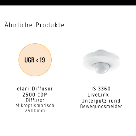
Schaltausgang 1, Ohmsch
800 W
Ähnliche Produkte
Mit Leuchtmittel
Nein
Leuchtmittel
Allgebrauchslampe
Sockel
E27
elani Diffusor
IS 3360
2500 CDP
LiveLink –
Mit Bewegungsmelder
Diffusor
Unterputz rund
Ja
Mikroprismatisch
Bewegungsmelder
2500mm
Erfassung
ggf. durch Glas, Holz und Leichtbauwände