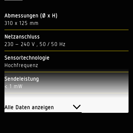
Abmessungen (Ø x H)
310 x 125 mm
Netzanschluss
230 – 240 V , 50 / 50 Hz
Sensortechnologie
Hochfrequenz
Sendeleistung
< 1 mW
Leistung
100 W
Alle Daten anzeigen
Vernetzung
Ja