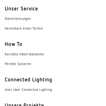
Unser Service
Montagehöhe max
4,00 m
Dienst­leis­tungen
Leistung
Vereinbare einen Termin
10,7 W
Effizienz (ohne Haube)
How To
157,57 lm/W
Korrekte Inbe­trieb­nahme
gemessener Lichtstrom (360°)
1172 lm
Perfekt Sanieren
Farbtemperatur
Connected Lighting
4000 K
Alles über Connected Lighting
Farbabweichung LED
SDCM3
Unsere Projekte