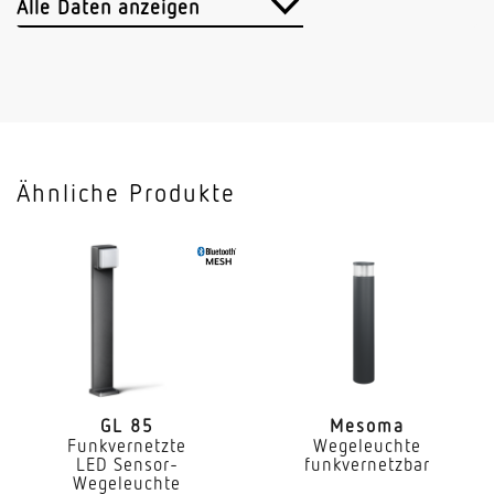
Hochfrequenz
Alle Daten anzeigen
Sendeleistung
< 1 mW
HF-Technik
5,8 GHz
Ähnliche Produkte
Vernetzung
Ja
Art der Vernetzung
Master/Master
Vernetzung via
Bluetooth Mesh
GL 85
Mesoma
Funkvernetzte
Wegeleuchte
Slavebetrieb einstellbar
LED Sensor-
funkvernetzbar
Ja
Wegeleuchte