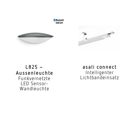
Anwendung, Ort
Innenbereich
Anwendung, Raum
Flur / GangFunktionsraum / Nebenraum Lager
Teeküche Treppenhaus Umkleide WC / Waschraum
Montageort
DeckeWand
L825 –
asali connect
Intelligenter
Aussenleuchte
Lichtbandeinsatz
Funkvernetzte
Montageart
LED Sensor-
Aufputz
Wandleuchte
Montagehöhe
2,00 – 4,00 m
optimale Montagehöhe
2,8 m