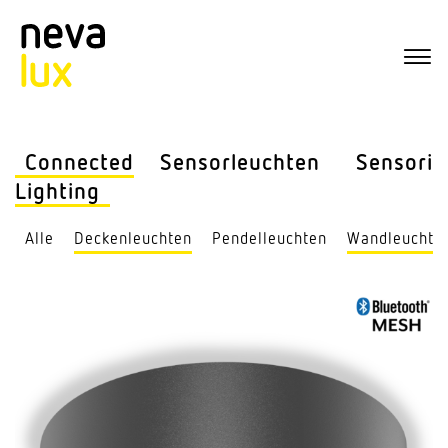
Connected
Sensor­leuchten
Sensorik
Lighting
Alle
Decken­leuchten
Pendel­leuchten
Wand­leuchte