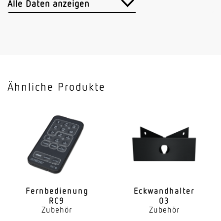
5 Jahre
Alle Daten anzeigen
Ähnliche Produkte
Fern­be­dienung
Eckwand­halter
RC9
03
Zubehör
Zubehör