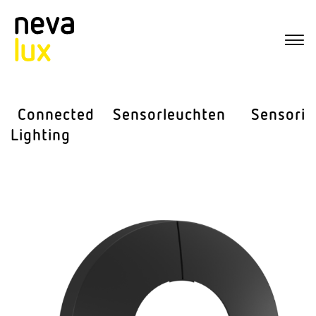
Connected
Sensor­leuchten
Sensorik
Lighting