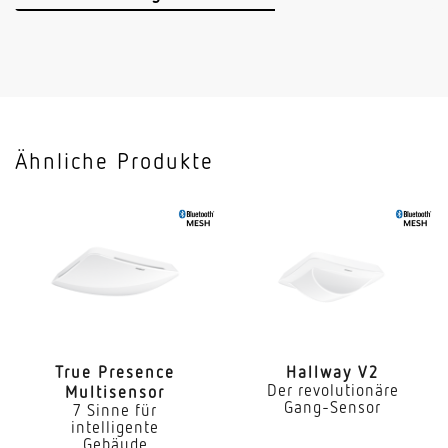
Sensortechnologie
Hochfrequenz
Sendeleistung
< 1 mW
Ähnliche Produkte
HF-Technik
7,2 GHz
Vernetzung
Ja
Art der Vernetzung
Master/Master Master/Slave
True Presence
Hallway V2
Der revolutionäre
Multisensor
Vernetzung via
Gang-Sensor
7 Sinne für
Bluetooth Mesh
intelligente
Gebäude