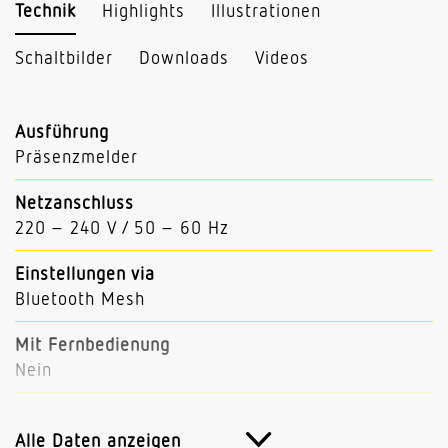
Technik
Highlights
Illustrationen
Schaltbilder
Downloads
Videos
Ausführung
Präsenzmelder
Netzanschluss
220 – 240 V / 50 – 60 Hz
Einstellungen via
Bluetooth Mesh
Mit Fernbedienung
Nein
Abmessungen (L x B x H)
33 x 103 x 103 mm
Alle Daten anzeigen