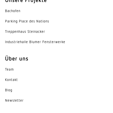
ggf. durch Glas, Holz und Leichtbauwände
Bachofen
Erfassungswinkel
360 °
Parking Place des Nations
Öffnungswinkel
Trep­penhaus Steinacker
160 °
Indus­trie­halle Blumer Fensterwerke
Unterkriechschutz
Ja
Über uns
segmentweise Ausblendung
Team
Nein
Kontakt
Elektronische Skalierbarkeit
Blog
Ja
News­letter
Mechanische Skalierbarkeit
Nein