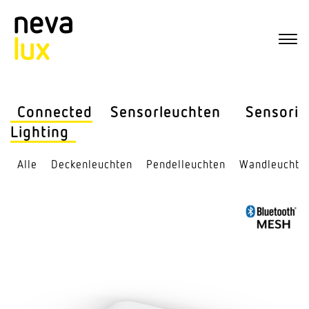
Connected
Sensor­leuchten
Sensorik
Lighting
Alle
Decken­leuchten
Pendel­leuchten
Wand­leuchte