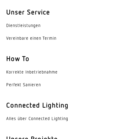
Montagehöhe
2,00 – 12,00 m
Unser Service
optimale Montagehöhe
Dienst­leis­tungen
2,8 m
Vereinbare einen Termin
Montagehöhe max
12,00 m
How To
Leistung
Korrekte Inbe­trieb­nahme
2000 W
Perfekt Sanieren
Eigenverbrauch
1 W
Connected Lighting
Mit Bewegungsmelder
Ja
Alles über Connected Lighting
Erfassung
Unsere Projekte