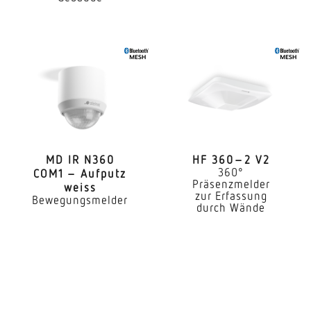
Anwendung, Ort
Innenbereich
Anwendung, Raum
Klassenzimmer Hörsaal Einzelbüro Großraumbüro
Hochregallager Produktionsbereich
Konferenzraum / Besprechungsraum Hotelzimmer
Pflegezimmer Dienstzimmer Aufenthaltsraum
Speisesaal / Kantine Umkleide Teeküche
MD IR N360
HF 360–2 V2
Sporthalle Rezeption / Lobby WC / Waschraum
360°
COM1 – Aufputz
Lager Innenbereich
Präsenzmelder
weiss
zur Erfassung
Bewegungsmelder
durch Wände
Montageort
Decke
Montageart
Unterputz