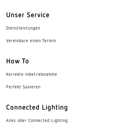
3000 K
Unser Service
Farbabweichung LED
SDCM3
Dienst­leis­tungen
Farbwiedergabeindex
Vereinbare einen Termin
80-89
How To
Mit Leuchtmittel
Ja, STEINEL LED-System
Korrekte Inbe­trieb­nahme
Leuchtmittel
Perfekt Sanieren
LED nicht austauschbar
Connected Lighting
Sockel
Ohne
Alles über Connected Lighting
LED Kühlsystem
HCMC (High Conductive Magnesium Composite)