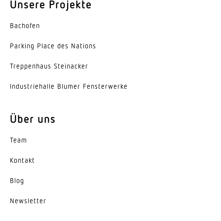
Unsere Projekte
Mit Bewegungsmelder
Bachofen
Ja
Parking Place des Nations
Öffnungswinkel
Trep­penhaus Steinacker
90 °
Indus­trie­halle Blumer Fensterwerke
Unterkriechschutz
Ja
Über uns
segmentweise Ausblendung
Ja
Team
Reichweite Radial
Kontakt
r = 5 m (39 m²)
Blog
Reichweite Tangential
News­letter
r = 10 m (157 m²)