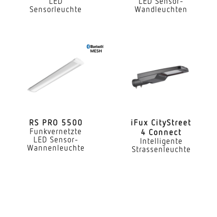
LED
LED Sensor-
Montageart
Sensorleuchte
Wandleuchten
Aufputz
Montagehöhe
1,8 – 4 m
optimale Montagehöhe
2 m
Montagehöhe max
4,00 m
RS PRO 5500
iFux City­Street
Funkvernetzte
4 Connect
LED Sensor-
Intelligente
Leistung
Wannenleuchte
Strassenleuchte
13,8 W
gemessener Lichtstrom (360°)
1550 lm
Farbtemperatur