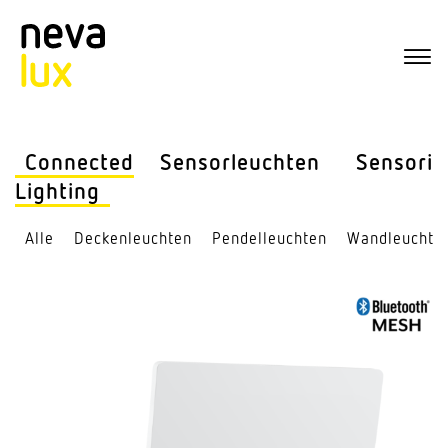
Connected
Sensor­leuchten
Sensorik
Lighting
Alle
Decken­leuchten
Pendel­leuchten
Wand­leuchte