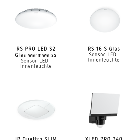
Farbtemperatur
4000 K
Farbabweichung LED
SDCM3
RS PRO LED S2
RS 16 S Glas
Sensor-LED-
Glas warmweiss
Farbwiedergabeindex CRI
Innenleuchte
Sensor-LED-
80-89
Innenleuchte
Mit Leuchtmittel
Ja, STEINEL LED-System
Leuchtmittel
LED nicht austauschbar
Lebensdauer LED (Max. °C)
50000 Std
IR Quattro SLIM
XLED PRO 240