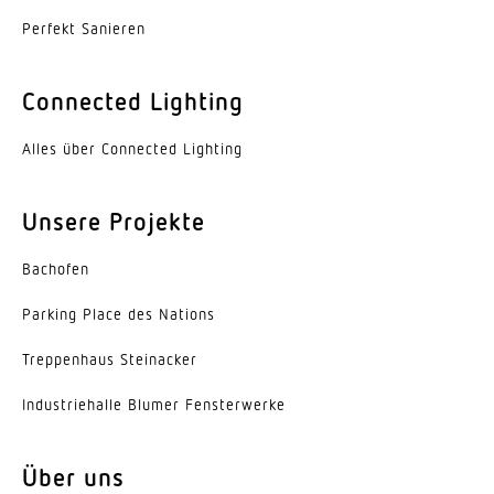
r = 14 m (239 m²)
Perfekt Sanieren
Dämmerungsschalter
Ja
Connected Lighting
Zeiteinstellung
Alles über Connected Lighting
8 s – 35 Min.
Unsere Projekte
Schlagfestigkeit
IK00
Bachofen
Schutzart
Parking Place des Nations
IP44
Trep­penhaus Steinacker
Schutzklasse
Indus­trie­halle Blumer Fensterwerke
II
Werkstoff des Gehäuses
Über uns
HCMC