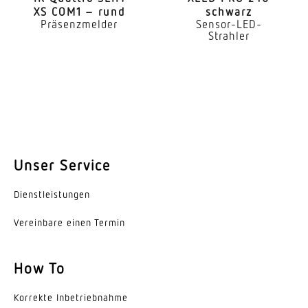
Lichtstromrückgang nach LM80
XS COM1 – rund
schwarz
Präsenzmelder
Sensor-LED-
L70B10
Strahler
LED Kühlsystem
HCMC (High Conductive Magnesium Composite)
Mit Bewegungsmelder
Ja
Erfassungswinkel
Unser Service
140 °
Dienst­leis­tungen
Unterkriechschutz
Ja
Vereinbare einen Termin
segmentweise Ausblendung
How To
Ja
Korrekte Inbe­trieb­nahme
Reichweite Tangential