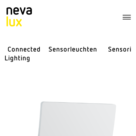
Connected
Sensor­leuchten
Sensorik
Lighting