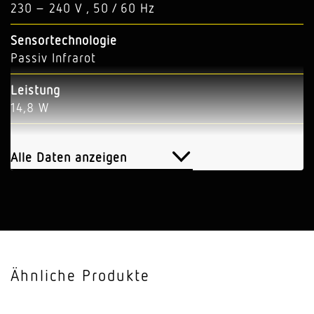
230 – 240 V , 50 / 60 Hz
Sensortechnologie
Passiv Infrarot
Leistung
14,8 W
Vernetzung
Ja
Alle Daten anzeigen
Art der Vernetzung
Sensor/Slave
Vernetzung, Anzahl
max. 10 Strahler
Ähnliche Produkte
Lichtstrom
1184 lm