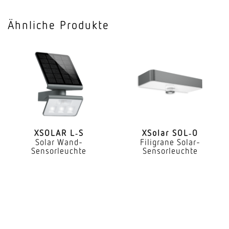
Einfahrt
Ähnliche Produkte
Montageort
Stand
optimale Montagehöhe
1 m
Leistung
1,2 W
gemessener Lichtstrom (360°)
XSOLAR L‑S
XSolar SOL‑O
Solar Wand-
Filigrane Solar-
150 lm
Sensorleuchte
Sensorleuchte
Farbtemperatur
3000 K
Farbwiedergabeindex
80-89