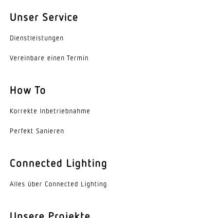
Mit Leuchtmittel
Unser Service
Ja, STEINEL LED-System
Dienst­leis­tungen
Leuchtmittel
Vereinbare einen Termin
LED nicht austauschbar
Lebensdauer LED (Max. °C)
How To
50000 Std
Korrekte Inbe­trieb­nahme
Lichtstromrückgang nach LM80
L70B10
Perfekt Sanieren
Sockel
Connected Lighting
Ohne
Alles über Connected Lighting
LED Kühlsystem
Passive Thermo Control
Unsere Projekte