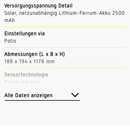
Versorgungsspannung Detail
Solar, netzunabhängig Lithium-Ferrum-Akku 2500
mAh
Einstellungen via
Potis
Abmessungen (L x B x H)
188 x 194 x 1178 mm
Sensortechnologie
Passiv Infrarot
Anwendung, Ort
Alle Daten anzeigen
Außenbereich
Anwendung, Raum
Außenbereich Garten Terrasse / Balkon Hof &