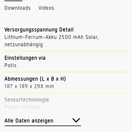
Downloads
Videos
Versorgungsspannung Detail
Lithium-Ferrum-Akku 2500 mAh Solar,
netzunabhängig
Einstellungen via
Potis
Abmessungen (L x B x H)
187 x 189 x 298 mm
Sensortechnologie
Passiv Infrarot
Anwendung, Ort
Alle Daten anzeigen
Außenbereich