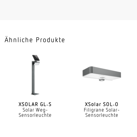
Anwendung, Raum
Außenbereich Hauseingang Rund ums Haus
Terrasse / Balkon Hof & Einfahrt
Ähnliche Produkte
Montageort
Wand
Montageart
Aufputz
Montagehöhe
1,80 – 2,00 m
optimale Montagehöhe
XSOLAR GL‑S
XSolar SOL‑O
Solar Weg-
Filigrane Solar-
1,8 m
Sensorleuchte
Sensorleuchte
Montagehöhe max
2,00 m