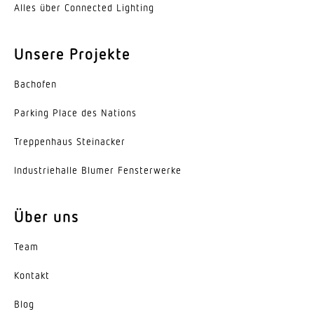
Alles über Connected Lighting
Lebensdauer LED (Max. °C)
50000 Std
Unsere Projekte
Lichtstromrückgang nach LM80
L70B10
Bachofen
Sockel
Parking Place des Nations
Ohne
Trep­penhaus Steinacker
LED Kühlsystem
Indus­trie­halle Blumer Fensterwerke
Passive Thermo Control
Mit Bewegungsmelder
Über uns
Ja
Team
Unterkriechschutz
Ja
Kontakt
Blog
segmentweise Ausblendung