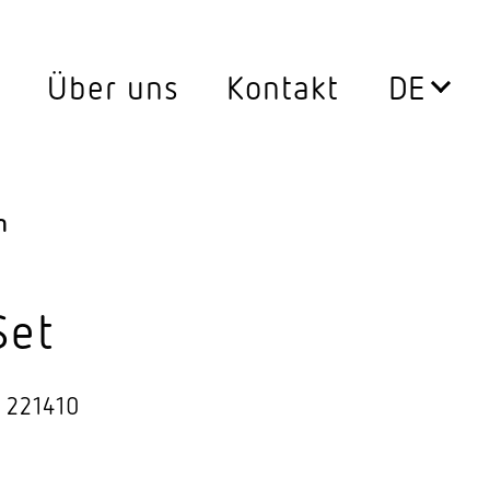
Über uns
Kontakt
Leuchten
0°
Aussen­leuchten
n
ssen
Decken­leuchten
Down­lights
Set
LED Leuch­ten­ein­sätze
 221410
Pendel­leuchten
ersatz
Steh­leuchten