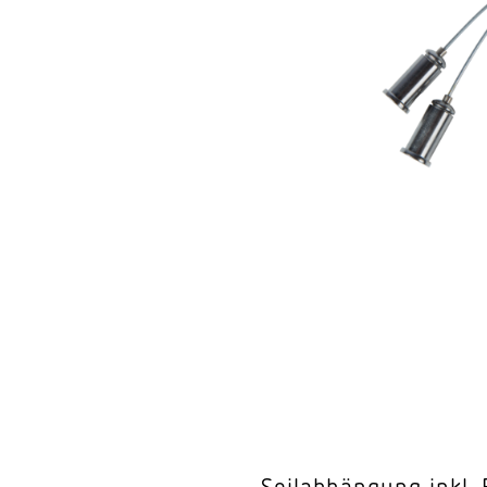
Wand­leuchten
System­kom­po­ne
Seilabhängung inkl.