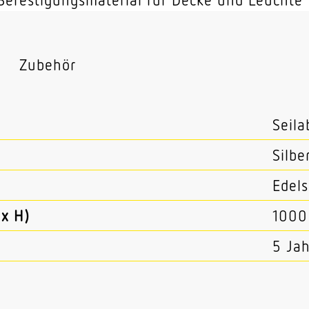
s
Zubehör
Seil
Silbe
Edels
x H)
100
5 Ja