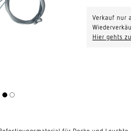
Video-Sensorik
P-
Verkauf nur a
Set
nten
Wiederverkäu
Menge
Hier gehts zu
 Befestigungsmaterial für Decke und Leuchte