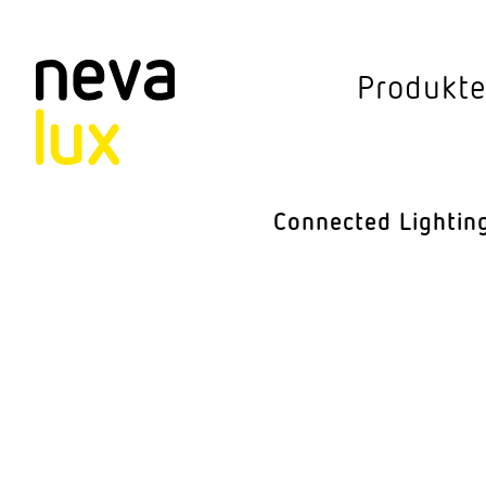
Vev
Produkt
Connected Li
Aussen­leuchten
Connected Lightin
Decken­leuchten
Pendel­leuchten
Sensorik
Steh­leuchten
Stras­sen­leuchte