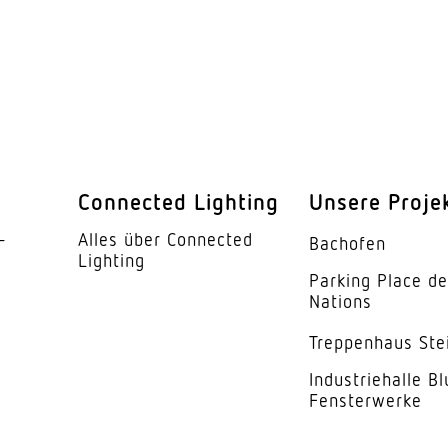
Connected Lighting
Unsere Proje
­
Alles über Connected
Bachofen
Lighting
Parking Place d
Nations
Trep­penhaus Ste
Indus­trie­halle B
Fensterwerke