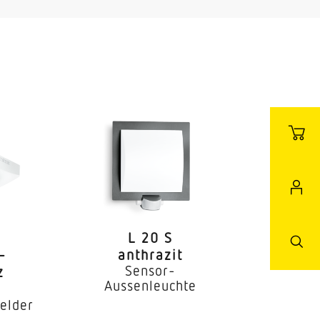
L 20 S
–
anthrazit
Sensor-
z
Aussenleuchte
elder