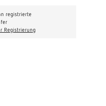
Stras­sen­leuchten
n registrierte
Wand­leuchten
fer
r Registrierung