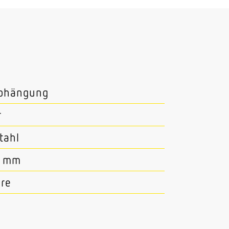
abhängung
r
tahl
0 mm
hre