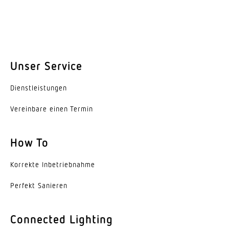
Austauschbares Betriebsgerät
Ja
Lebensdauer LED (25 °C)
50000 h
Unser Service
Schutzart
Dienst­leis­tungen
IP20
Vereinbare einen Termin
Schutzklasse
I
How To
Schlagfestigkeit
Korrekte Inbe­trieb­nahme
IK08
Perfekt Sanieren
Umgebungstemperatur
-20...45 °C
Connected Lighting
Werkstoff des Gehäuses