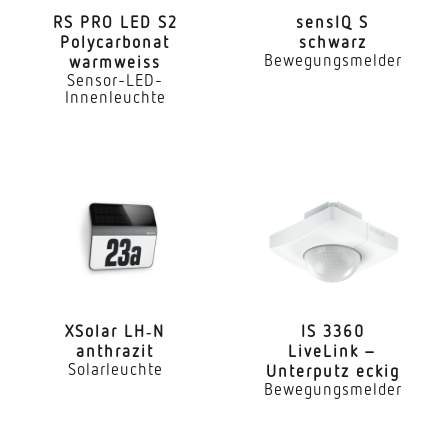
RS PRO LED S2
sensIQ S
Poly­car­bonat
schwarz
Farbtemperatur
Bewegungsmelder
warmweiss
3000 / 4000 / 5700 K
Sensor-LED-
Innenleuchte
Farbabweichung LED
SDCM3
Farbwiedergabeindex CRI
80-89
Geeignet für Lichtbandkonfiguration
Ja
Art der Verdrahtung
XSolar LH‑N
IS 3360
anthrazit
LiveLink –
geeignet für Durchgangsverdrahtung
Solarleuchte
Unterputz eckig
Bewegungsmelder
Leuchtmittel
LED