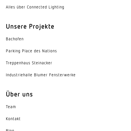
Stahl
Alles über Connected Lighting
Farbe
Unsere Projekte
weiss
Bachofen
Werkstoff der Abdeckung
Diffusor opal
Parking Place des Nations
Ausstrahlungswinkel
Trep­penhaus Steinacker
120°
Indus­trie­halle Blumer Fensterwerke
Energieeffizienzklasse
E
Über uns
Herstellergarantie
Team
5 Jahre
Kontakt
Blog