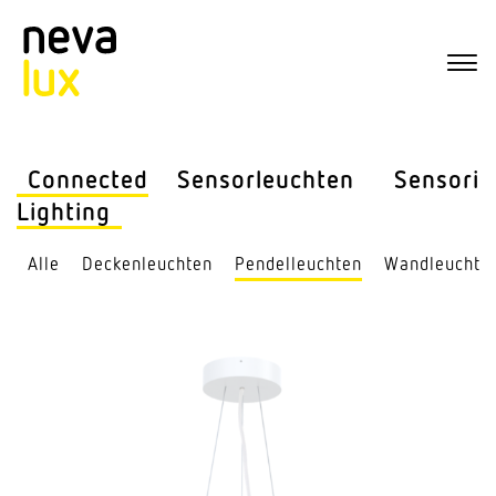
Connected
Sensor­leuchten
Sensorik
Lighting
Alle
Decken­leuchten
Pendel­leuchten
Wand­leuchte