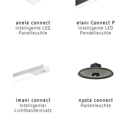
Mit Bewegungsmelder
Nein
anele connect
elani Connect P
Intelligente LED
Intelligente LED
Mit Lichtsensor
Panelleuchte
Pendelleuchte
Ja
Konstant-Lichtstrom-Regelung
Ja
Mit Notlicht
Nein
Dimmung DALI
Ja
imani connect
nyota connect
Intelligenter
Hallenleuchte
Lichtbandeinsatz
LED Nennstrom
1300 mA