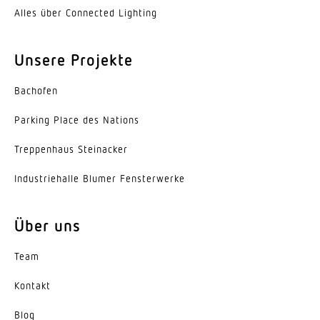
Ja
Alles über Connected Lighting
Lebensdauer LED (25 °C)
Unsere Projekte
50000 h
Schutzart
Bachofen
IP20
Parking Place des Nations
Schutzklasse
Trep­penhaus Steinacker
I
Indus­trie­halle Blumer Fensterwerke
Umgebungstemperatur
-20...45 °C
Über uns
Werkstoff des Gehäuses
Team
Aluminium
Kontakt
Farbe
weiss
Blog