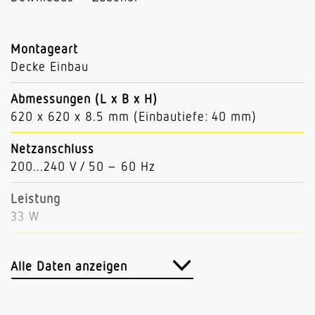
Montageart
Decke Einbau
Abmessungen (L x B x H)
620 x 620 x 8.5 mm (Einbautiefe: 40 mm)
Netzanschluss
200...240 V / 50 – 60 Hz
Leistung
33 W
Lichtstrom
3960 lm
Alle Daten anzeigen
Leuchtenlichtausbeute