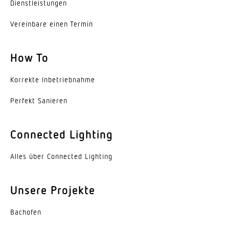
Farbtemperatur
Dienst­leis­tungen
4000 K
Vereinbare einen Termin
Farbabweichung LED
SDCM3
How To
Farbwiedergabeindex CRI
Korrekte Inbe­trieb­nahme
80-89
Perfekt Sanieren
Geeignet für Lichtbandkonfiguration
Nein
Connected Lighting
Art der Verdrahtung
Alles über Connected Lighting
geeignet für Durchgangsverdrahtung
Leuchtmittel
Unsere Projekte
LED
Bachofen
Austauschbares Betriebsgerät