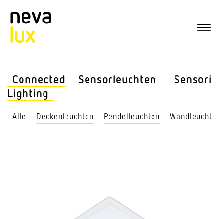
Connected
Sensor­leuchten
Sensorik
Lighting
Alle
Decken­leuchten
Pendel­leuchten
Wand­leuchte