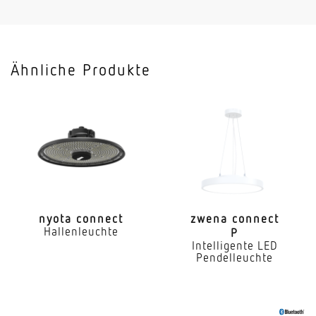
120 lm/W
Montagehöhe
< 10 m
Ähnliche Produkte
Mit programmgeregelter Lichtsteuerung
Ja
Mit Funk-Netzwerksteuerung
Ja
Mit Bewegungsmelder
Ja
nyota connect
zwena connect
Hallenleuchte
P
Sensortechnologie
Intelligente LED
Passiv Infrarot
Pendelleuchte
Erfassungswinkel
360°