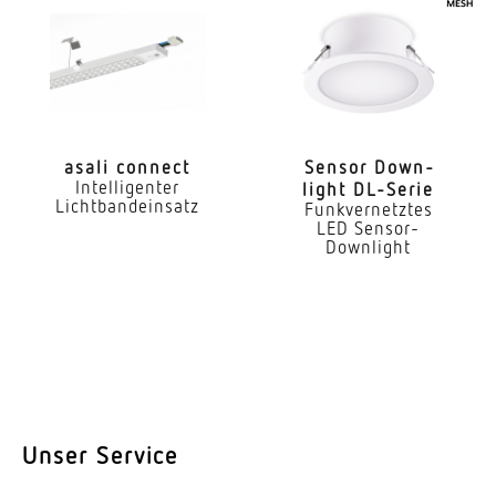
Reichweite Tangential
6 x 6 m (36 m²)
Reichweite Radial
4 x 4 m (16 m²)
asali connect
Sensor Down­
Reichweite Präsenz
Intelligenter
light DL-Serie
Lichtbandeinsatz
Funkvernetztes
4 x 4 m (16 m²)
LED Sensor-
Downlight
Mit Lichtsensor
Ja
Mit Notlicht
Nein
Dimmung DALI
Ja
Unser Service