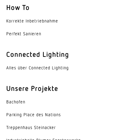
How To
Farbtemperatur
4000 K
Korrekte Inbe­trieb­nahme
Perfekt Sanieren
Farbabweichung LED
SDCM3
Connected Lighting
Farbwiedergabeindex CRI
80-89
Alles über Connected Lighting
Art der Verdrahtung
geeignet für Durchgangsverdrahtung
Unsere Projekte
Leuchtmittel
Bachofen
LED
Parking Place des Nations
Austauschbares Betriebsgerät
Trep­penhaus Steinacker
Ja