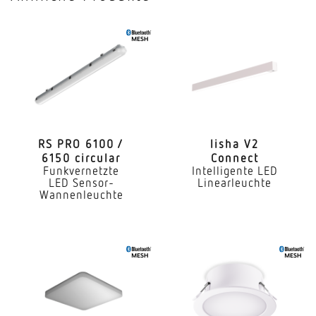
Mit programmgeregelter Lichtsteuerung
Ja
Mit Funk-Netzwerksteuerung
Ja
Mit Bewegungsmelder
Ja
RS PRO 6100 /
lisha V2
6150 circular
Connect
Sensortechnologie
Funkvernetzte
Intelligente LED
Passiv Infrarot
LED Sensor-
Linearleuchte
Wannenleuchte
Erfassungswinkel
360°
Reichweite Tangential
6 x 6 m (36 m²)
Reichweite Radial