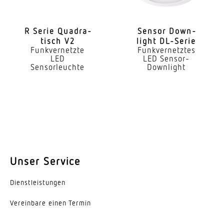
4 x 4 m (16 m²)
Reichweite Präsenz
R Serie Quadra­
Sensor Down­
tisch V2
light DL-Serie
4 x 4 m (16 m²)
Funkvernetzte
Funkvernetztes
LED
LED Sensor-
Mit Lichtsensor
Sensorleuchte
Downlight
Ja
Konstant-Lichtstrom-Regelung
Ja
Mit Notlicht
Nein
Unser Service
Dimmung DALI
Dienst­leis­tungen
Ja
Vereinbare einen Termin
Direkt-/Indirektanteile separat regelbar
Nein