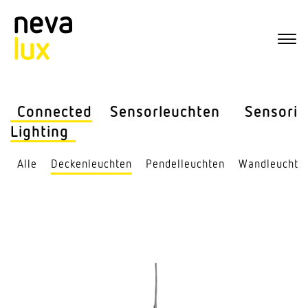
Connected
Sensor­leuchten
Sensorik
Lighting
Alle
Decken­leuchten
Pendel­leuchten
Wand­leuchte