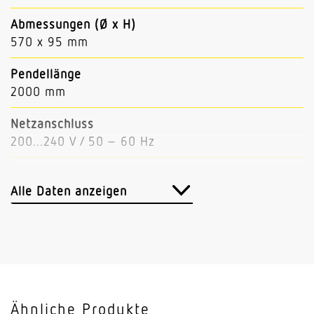
Abmessungen (Ø x H)
570 x 95 mm
Pendellänge
2000 mm
Netzanschluss
200...240 V / 50 – 60 Hz
Leistung
51 W
Alle Daten anzeigen
Lichtstrom
6100 lm (Down 5250, Up 850)
Leuchtenlichtausbeute
120 lm/W
Ähnliche Produkte