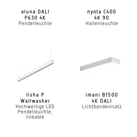
Ja
aluna DALI
nyota C400
P630 4K
4K 90
Mit Notlicht
Pendelleuchte
Hallenleuchte
Nein
Dimmung DALI
Ja
Direkt-/Indirektanteile separat regelbar
Ja
Farbtemperatur
4000 K
lisha P
imani B1500
Wallwasher
4K DALI
Farbabweichung LED
Hochwertige LED
Lichtbandeinsatz
Pendelleuchte,
SDCM3
linkable
Farbwiedergabeindex CRI
80-89