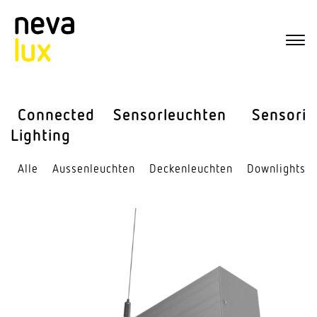
Connected
Sensor­leuchten
Sensorik
Lighting
Alle
Aussen­leuchten
Decken­leuchten
Down­lights