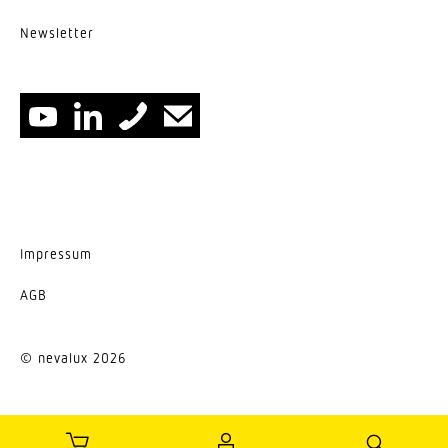
UGR < 22
News­letter
Energieeffizienzklasse
D
Herstellergarantie
5 Jahre
Impressum
AGB
© nevalux 2026