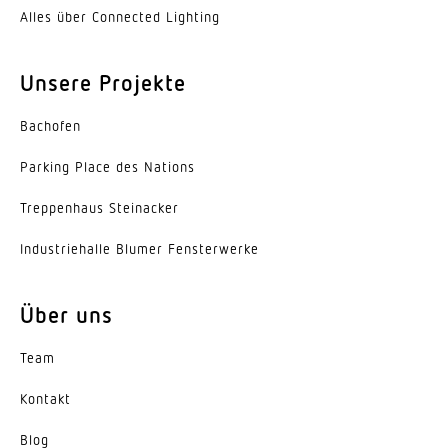
Schutzklasse
Alles über Connected Lighting
I
Unsere Projekte
Umgebungstemperatur
-20...45 °C
Bachofen
Werkstoff des Gehäuses
Parking Place des Nations
Aluminium
Trep­penhaus Steinacker
Farbe
Indus­trie­halle Blumer Fensterwerke
Aluminium
Werkstoff der Abdeckung
Über uns
Acrylglas opal
Team
Ausstrahlungswinkel
Down 105°, Up 115°
Kontakt
Entblendungswert
Blog