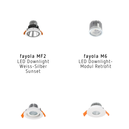
Mit Bewegungsmelder
Nein
Dimmung DALI
Ja
LED Nennstrom
450 mA
fayola MF2
fayola M6
LED Downlight
LED Downlight-
Farbtemperatur
Weiss-Silber
Modul Retrofit
2700 / 4000 / 5700 K
Sunset
Farbabweichung LED
SDCM3
Farbwiedergabeindex CRI
80-89
Art der Verdrahtung