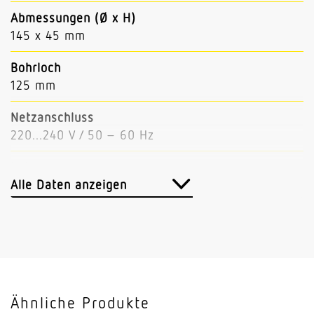
Abmessungen (Ø x H)
145 x 45 mm
Bohrloch
125 mm
Netzanschluss
220...240 V / 50 – 60 Hz
Leistung
18 W
Alle Daten anzeigen
Lichtstrom
1450 lm
Leuchtenlichtausbeute
81 lm/W
Ähnliche Produkte