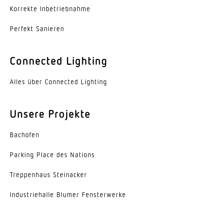
Korrekte Inbe­trieb­nahme
Werkstoff des Gehäuses
Aluminium
Perfekt Sanieren
Farbe
Connected Lighting
weiss
Alles über Connected Lighting
Werkstoff der Abdeckung
Acrylglas mikroprismatisch
Unsere Projekte
Ausstrahlungswinkel
90°
Bachofen
Entblendungswert
Parking Place des Nations
UGR<27
Trep­penhaus Steinacker
Energieeffizienzklasse
Indus­trie­halle Blumer Fensterwerke
F