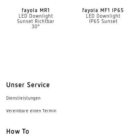
Abschluss
fayola MR1
fayola MF1 IP65
LED Downlight
LED Downlight
Leuchtmittel
Sunset Richtbar
IP65 Sunset
LED
30°
Austauschbares Betriebsgerät
Ja
Lebensdauer LED (25 °C)
50000 h
Schutzart
Unser Service
IP44
Dienst­leis­tungen
Schutzklasse
Vereinbare einen Termin
II
Umgebungstemperatur
How To
-20...45 °C