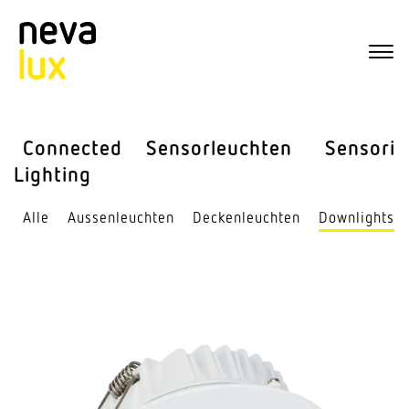
Connected
Sensor­leuchten
Sensorik
Lighting
Alle
Aussen­leuchten
Decken­leuchten
Down­lights