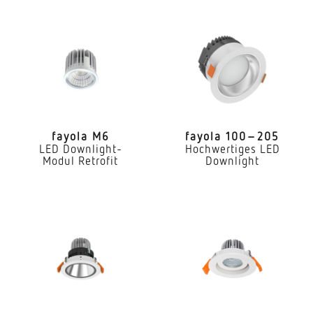
Mit Bewegungsmelder
Nein
Dimmung DALI
Ja
LED Nennstrom
600 mA
fayola M6
fayola 100–205
LED Downlight-
Hochwertiges LED
Farbtemperatur
Modul Retrofit
Downlight
2700 / 4000 / 5700 K
Farbabweichung LED
SDCM3
Farbwiedergabeindex CRI
80-89
Art der Verdrahtung