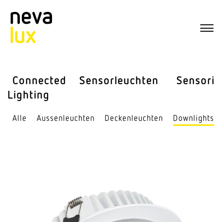
Connected
Sensor­leuchten
Sensorik
Lighting
Alle
Aussen­leuchten
Decken­leuchten
Down­lights