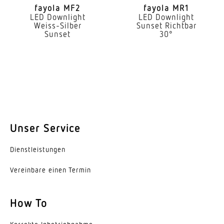
Abschluss
fayola MF2
fayola MR1
LED Downlight
LED Downlight
Weiss-Silber
Sunset Richtbar
Leuchtmittel
Sunset
30°
LED
Austauschbares Betriebsgerät
Ja
Lebensdauer LED (25 °C)
50000 h
Unser Service
Schutzart
IP44
Dienst­leis­tungen
Schutzklasse
Vereinbare einen Termin
II
How To
Umgebungstemperatur
-20...45 °C