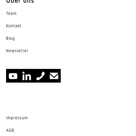
Über uns
Herstellergarantie
5 Jahre
Team
Kontakt
Blog
News­letter
Impressum
AGB