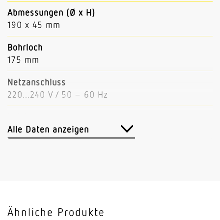
Abmessungen (Ø x H)
190 x 45 mm
Bohrloch
175 mm
Netzanschluss
220...240 V / 50 – 60 Hz
Leistung
25 W
Alle Daten anzeigen
Lichtstrom
2350 lm
Leuchtenlichtausbeute
94 lm/W
Ähnliche Produkte