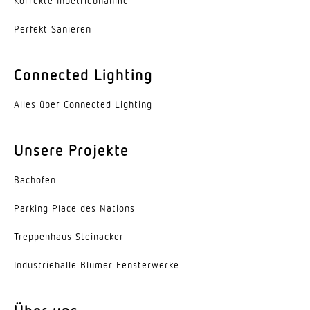
Korrekte Inbe­trieb­nahme
Werkstoff des Gehäuses
Perfekt Sanieren
Aluminium
Farbe
Connected Lighting
weiss
Alles über Connected Lighting
Werkstoff der Abdeckung
Acrylglas mikroprismatisch
Unsere Projekte
Ausstrahlungswinkel
Bachofen
90°
Parking Place des Nations
Entblendungswert
UGR<25
Trep­penhaus Steinacker
Indus­trie­halle Blumer Fensterwerke
Energieeffizienzklasse
F