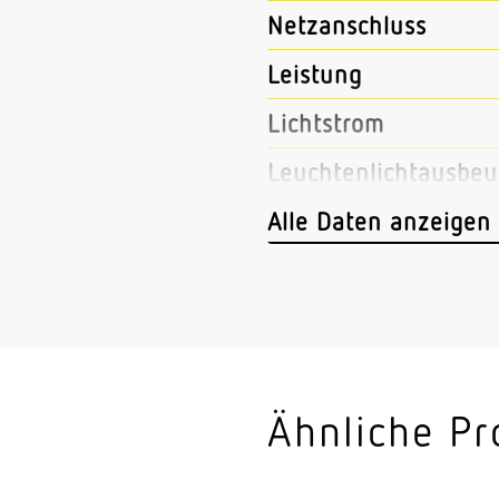
Netzanschluss
Leistung
Lichtstrom
Leuchtenlichtausbeu
Mit Bewegungsmeld
Alle Daten anzeigen
Dimmung DALI
LED Nennstrom
Farbtemperatur
Farbabweichung LED
Ähnliche Pr
Farbwiedergabeindex