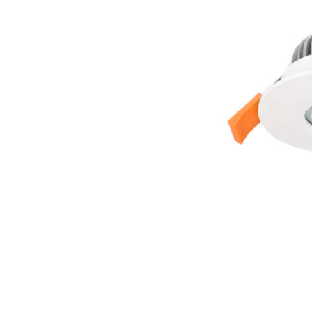
Wand­leuchten
System­kom­po­ne