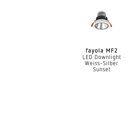
Art der Verdrahtung
Leuchtmittel
Austauschbares Betr
Lebensdauer LED (25
fayola MF2
Schutzart
LED Downlight
Weiss-Silber
Schutzklasse
Sunset
Umgebungstemperat
Werkstoff des Gehäu
Farbe
Werkstoff der Abdec