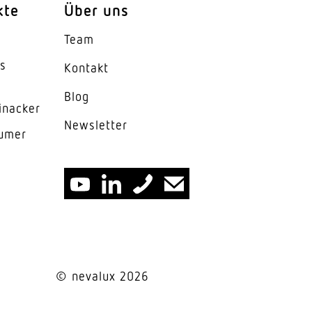
kte
Über uns
Team
es
Kontakt
Blog
inacker
News­letter
lumer
© nevalux 2026