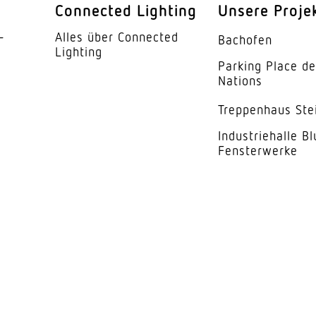
60°
Connected Lighting
Unsere Proje
se
G
­
Alles über Connected
Bachofen
Lighting
5 Jahre
Parking Place d
Nations
Trep­penhaus Ste
Indus­trie­halle B
Fensterwerke