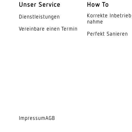
Ausstrahlungswinkel
Unser Service
How To
Energieeffizienzklas
Korrekte Inbe­trieb
Dienst­leis­tungen
nahme
Herstellergarantie
Vereinbare einen Termin
Perfekt Sanieren
Impressum
AGB