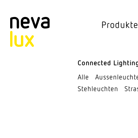
Vev
Produkt
Connected Li
Aussen­leuchten
Connected Lightin
Decken­leuchten
Alle
Aussen­leucht
Pendel­leuchten
Steh­leuchten
Stra
Sensorik
Steh­leuchten
Stras­sen­leuchte