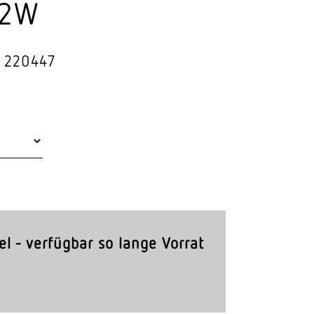
D2W
Stras­sen­leuchten
Wand­leuchten
: 220447
el - verfügbar so lange Vorrat