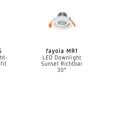
6
fayola MR1
ht-
LED Downlight
fit
Sunset Richtbar
30°