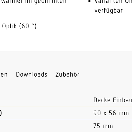
d wärmer im gedimmten
Varianten O
verfügbar
 Optik (60 °)
nen
Downloads
Zubehör
Decke Einba
)
90 x 56 mm
75 mm