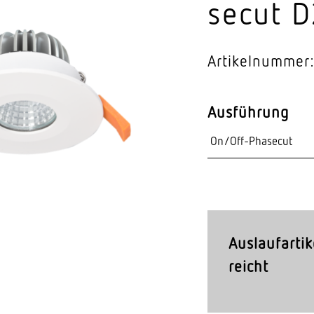
secut 
Video-Sensorik
nten
Artikelnummer
Ausführung
Auslaufartik
reicht