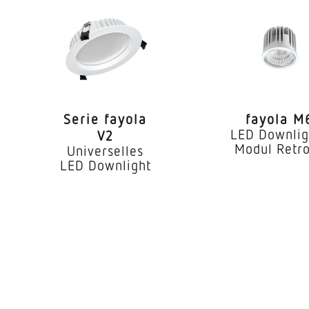
Abschluss
LED
iebsgerät
Ja
 °C)
50000 h
Serie fayola
fayola M
IP65
LED Downlig
V2
Modul Retro
Universelles
II
LED Downlight
ur
-20...40 °C
ses
Aluminium
weiss
kung
Reflektor