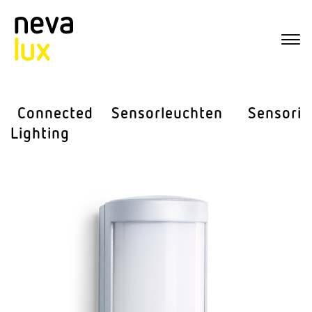
Connected
Sensor­leuchten
Sensorik
Lighting