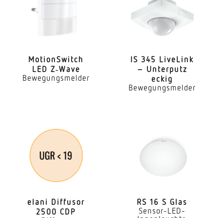
Erfassungswinkel
360 °
Öffnungswinkel
90 °
Moti­onS­witch
IS 345 LiveLink
LED Z‑Wave
– Unterputz
Unterkriechschutz
Bewegungsmelder
eckig
Ja
Bewegungsmelder
Reichweite Tangential
r = 7 m (154 m²)
Dämmerungseinstellung
2 – 1000 lx
Zeiteinstellung
5 s – 15 Min.
elani Diffusor
RS 16 S Glas
Softlichtstart
Sensor-LED-
2500 CDP