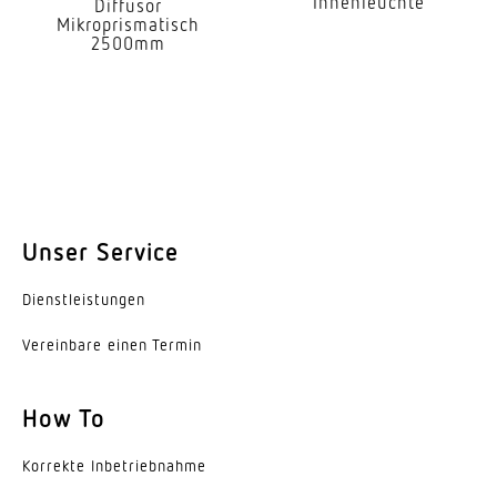
Innenleuchte
Ja
Diffusor
Mikroprismatisch
2500mm
Schutzart
IP44
Schutzklasse
I
Umgebungstemperatur
-20 – 50 °C
Unser Service
Variante
Dienst­leis­tungen
Alu silber
Vereinbare einen Termin
How To
Korrekte Inbe­trieb­nahme