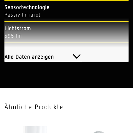
Sensortechnologie
Passiv Infrarot
Lichtstrom
595 lm
Effizienz
66 lm/W
Alle Daten anzeigen
Farbtemperatur
3000 K
Farbabweichung LED
SDCM3
Ähnliche Produkte
Mit Bewegungsmelder
Ja