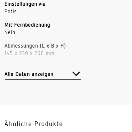
Einstellungen via
Potis
Mit Fernbedienung
Nein
Abmessungen (L x B x H)
145 x 230 x 260 mm
Sensortechnologie
iHF (Intelligente Hochfrequenz-Technik)
Alle Daten anzeigen
Sendeleistung
< 1 mW
Vernetzung
Nein
Ähnliche Produkte
Slavebetrieb einstellbar