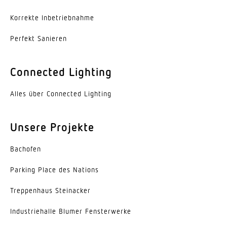
Korrekte Inbe­trieb­nahme
Lebensdauer LED L70B50 (25°)
> 60000 Std
Perfekt Sanieren
Sockel
Connected Lighting
Ohne
LED Kühlsystem
Alles über Connected Lighting
Active & Passive Thermo Control
Unsere Projekte
Mit Bewegungsmelder
Ja
Bachofen
Unterkriechschutz
Parking Place des Nations
Nein
Trep­penhaus Steinacker
segmentweise Ausblendung
Indus­trie­halle Blumer Fensterwerke
Nein