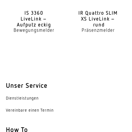
2 m
IS 3360
IR Quattro SLIM
LiveLink –
XS LiveLink –
Montagehöhe max
Aufputz eckig
rund
2,50 m
Bewegungsmelder
Präsenzmelder
Leistung
9,8 W
gemessener Lichtstrom (360°)
679 lm
Farbtemperatur
Unser Service
3000 K
Dienst­leis­tungen
Mit Leuchtmittel
Ja, STEINEL LED-System
Vereinbare einen Termin
Leuchtmittel
How To
LED nicht austauschbar