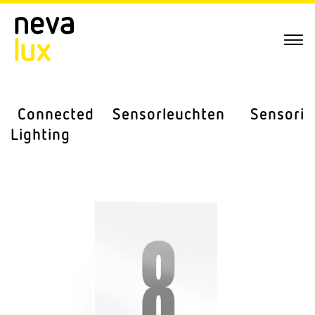
Connected
Sensor­leuchten
Sensorik
Lighting