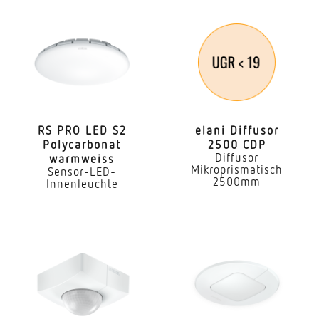
Ja
Anwendung, Ort
Aussenbereich
Anwendung, Raum
GartenHauseingangHof & EinfahrtRund ums
HausTerrasse / Balkon
RS PRO LED S2
elani Diffusor
Poly­car­bonat
2500 CDP
Diffusor
warmweiss
Montageort
Mikroprismatisch
Sensor-LED-
Wand
2500mm
Innenleuchte
Montageart
Aufputz
Montagehöhe
1,80 – 2,50 m
optimale Montagehöhe