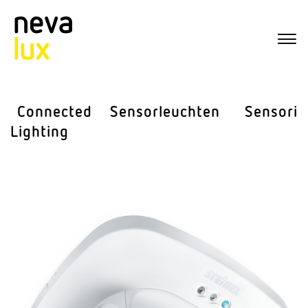
Connected
Sensor­leuchten
Sensorik
Lighting