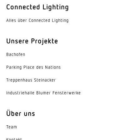
Helligkeitswert, Konstantlichtregelung,
Connected Lighting
Grundlichtfunktion, HLK-Ausgang
Alles über Connected Lighting
Mit Busankopplung
Ja
Unsere Projekte
Einstellungen via
ETS-Software, Fernbedienung, Bus
Bachofen
Parking Place des Nations
Vernetzung
Ja
Trep­penhaus Steinacker
Schutzart
Indus­trie­halle Blumer Fensterwerke
IP20
Über uns
Werkstoff
Kunststoff
Team
Umgebungstemperatur
Kontakt