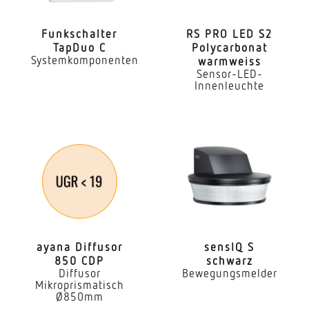
Ja
Funk­schalter
RS PRO LED S2
TapDuo C
Poly­car­bonat
Mechanische Skalierbarkeit
Systemkomponenten
warmweiss
Nein
Sensor-LED-
Innenleuchte
Montagehöhe
2,50 – 3,50 m
optimale Montagehöhe
2,8 m
Erfassungswinkel
180 °
Öffnungswinkel
ayana Diffusor
sensIQ S
850 CDP
schwarz
180 °
Diffusor
Bewegungsmelder
Mikroprismatisch
Unterkriechschutz
Ø850mm