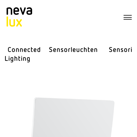
Connected
Sensor­leuchten
Sensorik
Lighting