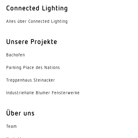
Connected Lighting
Zeiteinstellung
10 s – 15 Min.
Alles über Connected Lighting
Schlagfestigkeit
Unsere Projekte
IK00
Bachofen
Schutzart
IP44
Parking Place des Nations
Schutzklasse
Trep­penhaus Steinacker
II
Indus­trie­halle Blumer Fensterwerke
Werkstoff des Gehäuses
HCMC
Über uns
Werkstoff der Abdeckung
Team
Kunststoff opal