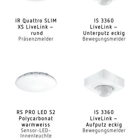
Mit Leuchtmittel
Ja, STEINEL LED-System
IR Quattro SLIM
IS 3360
XS LiveLink –
LiveLink –
Leuchtmittel
rund
Unterputz eckig
LED nicht austauschbar
Präsenzmelder
Bewegungsmelder
Lebensdauer LED (Max. °C)
60000 Std
Lichtstromrückgang nach LM80
L70B10
LED Kühlsystem
HCMC (High Conductive Magnesium Composite)
RS PRO LED S2
IS 3360
Mit Bewegungsmelder
Poly­car­bonat
LiveLink –
Ja
warmweiss
Aufputz eckig
Sensor-LED-
Bewegungsmelder
Innenleuchte
Erfassungswinkel