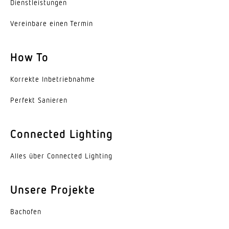
Dienst­leis­tungen
Schutzart
IP20
Vereinbare einen Termin
Schutzklasse
How To
I
Korrekte Inbe­trieb­nahme
Schlagfestigkeit
IK08
Perfekt Sanieren
Umgebungstemperatur
Connected Lighting
-20...45 °C
Werkstoff des Gehäuses
Alles über Connected Lighting
Stahl
Unsere Projekte
Farbe
weiss
Bachofen