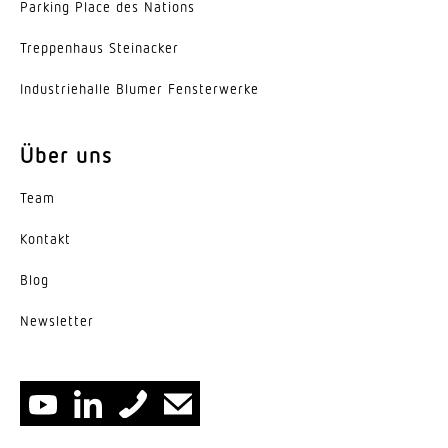
Werkstoff der Abdeckung
Parking Place des Nations
Diffusor opal
Trep­penhaus Steinacker
Ausstrahlungswinkel
Indus­trie­halle Blumer Fensterwerke
120°
Energieeffizienzklasse
Über uns
E
Team
Herstellergarantie
5 Jahre
Kontakt
Blog
News­letter