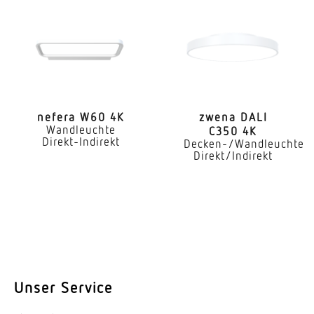
Farbwiedergabeindex CRI
80-89
Geeignet für Lichtbandkonfiguration
Ja
nefera W60 4K
zwena DALI
Wandleuchte
Art der Verdrahtung
C350 4K
Direkt-Indirekt
Decken-/Wandleuchte
geeignet für Durchgangsverdrahtung
Direkt/Indirekt
Leuchtmittel
LED
Austauschbares Betriebsgerät
Ja
Lebensdauer LED (25 °C)
Unser Service
50000 h