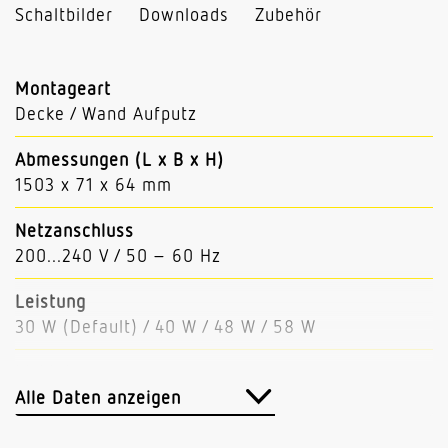
Schaltbilder
Downloads
Zubehör
Montageart
Decke / Wand Aufputz
Abmessungen (L x B x H)
1503 x 71 x 64 mm
Netzanschluss
200...240 V / 50 – 60 Hz
Leistung
30 W (Default) / 40 W / 48 W / 58 W
Lichtstrom
3600 lm (Default) / 4800 / 5760 / 6960 lm
Alle Daten anzeigen
Leuchtenlichtausbeute