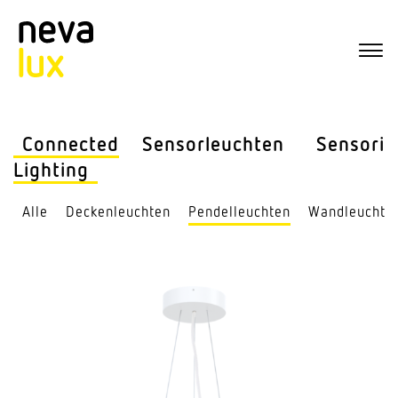
Connected
Sensor­leuchten
Sensorik
Lighting
Alle
Decken­leuchten
Pendel­leuchten
Wand­leuchte