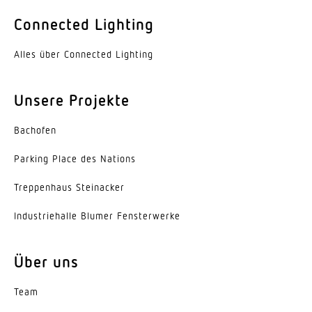
Ja
Connected Lighting
Lebensdauer LED (25 °C)
Alles über Connected Lighting
50000 h
Schutzart
Unsere Projekte
IP20
Bachofen
Schutzklasse
I
Parking Place des Nations
Umgebungstemperatur
Trep­penhaus Steinacker
-20...45 °C
Indus­trie­halle Blumer Fensterwerke
Werkstoff des Gehäuses
Aluminium
Über uns
Farbe
Team
weiss