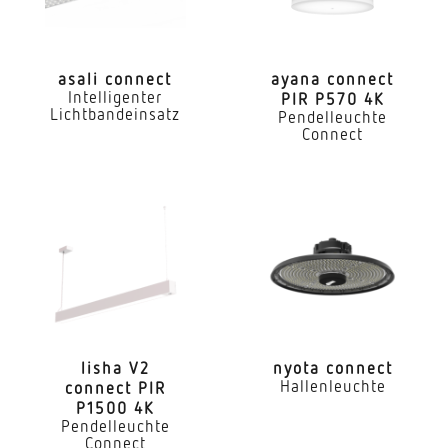
Mit Bewegungsmelder
Nein
asali connect
ayana connect
Intelligenter
PIR P570 4K
Mit Lichtsensor
Lichtbandeinsatz
Pendelleuchte
Ja
Connect
Konstant-Lichtstrom-Regelung
Ja
Mit Notlicht
Nein
Dimmung DALI
Ja
lisha V2
nyota connect
LED Nennstrom
Hallenleuchte
connect PIR
P1500 4K
800 mA
Pendelleuchte
Connect