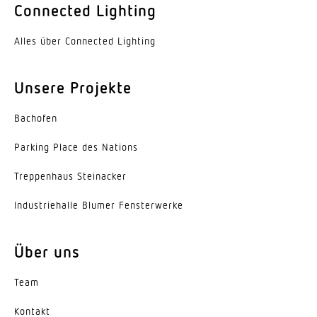
Ja
Connected Lighting
Lebensdauer LED (25 °C)
Alles über Connected Lighting
50000 h
Unsere Projekte
Schutzart
IP20
Bachofen
Schutzklasse
Parking Place des Nations
I
Trep­penhaus Steinacker
Umgebungstemperatur
Indus­trie­halle Blumer Fensterwerke
-20...45 °C
Werkstoff des Gehäuses
Über uns
Aluminium
Team
Farbe
weiss
Kontakt