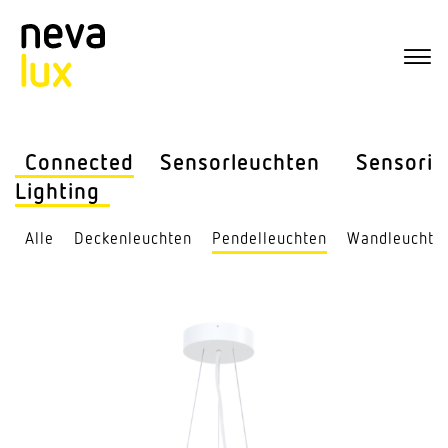
Connected
Sensor­leuchten
Sensorik
Lighting
Alle
Decken­leuchten
Pendel­leuchten
Wand­leuchte