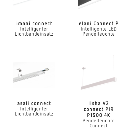
Mit Bewegungsmelder
Nein
imani connect
elani Connect P
Intelligenter
Intelligente LED
Mit Lichtsensor
Lichtbandeinsatz
Pendelleuchte
Ja
Konstant-Lichtstrom-Regelung
Ja
Mit Notlicht
Nein
Dimmung DALI
Ja
asali connect
lisha V2
Intelligenter
connect PIR
Lichtbandeinsatz
LED Nennstrom
P1500 4K
Pendelleuchte
800 mA
Connect