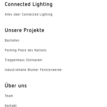
Connected Lighting
SDCM3
Alles über Connected Lighting
Farbwiedergabeindex CRI
80-89
Unsere Projekte
Geeignet für Lichtbandkonfiguration
Ja
Bachofen
Art der Verdrahtung
Parking Place des Nations
geeignet für Durchgangsverdrahtung
Trep­penhaus Steinacker
Leuchtmittel
Indus­trie­halle Blumer Fensterwerke
LED
Austauschbares Betriebsgerät
Über uns
Ja
Team
Lebensdauer LED (25 °C)
Kontakt
50000 h