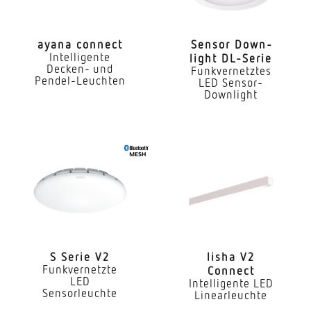
Mit Bewegungsmelder
Ja
ayana connect
Sensor Down­
Intelligente
light DL-Serie
Sensortechnologie
Decken- und
Funkvernetztes
Passiv Infrarot
Pendel-Leuchten
LED Sensor-
Downlight
Erfassungswinkel
360°
Reichweite Tangential
6 x 6 m (36 m²)
Reichweite Radial
4 x 4 m (16 m²)
Reichweite Präsenz
S Serie V2
lisha V2
Funkvernetzte
Connect
4 x 4 m (16 m²)
LED
Intelligente LED
Sensorleuchte
Linearleuchte
Mit Lichtsensor