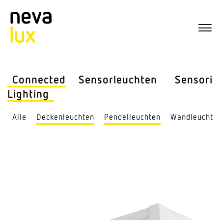
Connected
Sensor­leuchten
Sensorik
Lighting
Alle
Decken­leuchten
Pendel­leuchten
Wand­leuchte