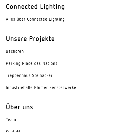
Ja
Connected Lighting
Art der Verdrahtung
Alles über Connected Lighting
mit Durchgangsverdrahtung
Leuchtmittel
Unsere Projekte
LED
Bachofen
Austauschbares Betriebsgerät
Parking Place des Nations
Ja
Trep­penhaus Steinacker
Lebensdauer LED (25 °C)
50000 h
Indus­trie­halle Blumer Fensterwerke
Schutzart
Über uns
IP20
Team
Schutzklasse
I
Kontakt