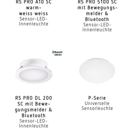
RS PRO A10 SC
RS PRO 5100 SC
warm­
mit Bewe­gungs­
Sensortechnologie
weiss weiss
melder &
Passiv Infrarot
Sensor-LED-
Bluetooth
Innenleuchte
Sensor-LED-
Erfassungswinkel
Innenleuchte
360°
Reichweite Tangential
6 x 6 m (36 m²)
Reichweite Radial
4 x 4 m (16 m²)
Reichweite Präsenz
RS PRO DL 200
P‑Serie
4 x 4 m (16 m²)
Universelle
SC mit Bewe­
Sensorleuchte
gungs­melder &
Mit Lichtsensor
Bluetooth
Ja
Sensor-LED-
Innenleuchte