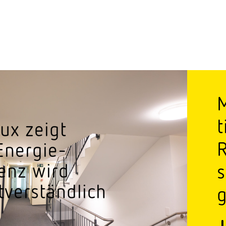
M
t
ux zeigt
Energie­
ienz wird
s
tverständlich
g