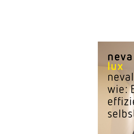
neva
lux
neval
wie: 
effiz
selbs