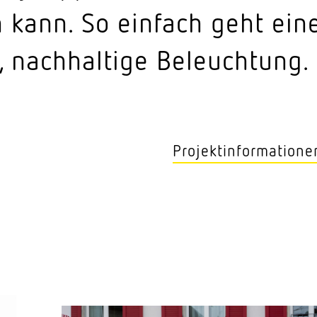
 kann. So einfach geht ein
, nach­haltige Beleuchtung.
Projektinformatione
Kunde
Zentrum Stein­hause
Position
Ober­saxen
Anwendung