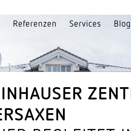
ey
e
Refe­renzen
Services
Blog
ghting
Sensor­leuchten
Sensorik
Sensor­leuchten Aussen
Bewe­gungs­melder 36
Sensor­leuchten Innen
Bewe­gungs­melder Au
Sensor­leuchten Solar
Multi­sen­sorik
EIN­HAUSER ZEN
Sensor­leuchten Strassen
Präsenz­melder 360°
ERSAXEN
Sensorik für Gänge
n
Sensorik für Schalter