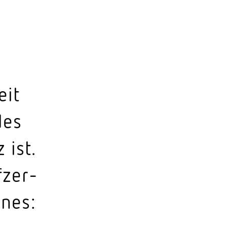
eit
des
 ist.
­zer­
ines: