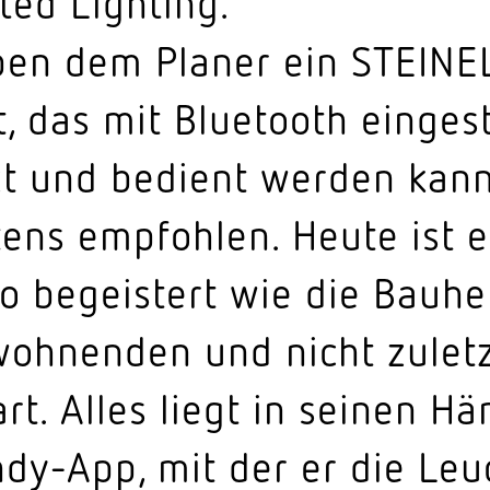
ted Lighting.
ben dem Planer ein STEINE
, das mit Blue­tooth einge­st
zt und bedient werden kann
ens empfohlen. Heute ist e
 begeistert wie die Bauher
oh­nenden und nicht zuletz
t. Alles liegt in seinen Hä
dy-App, mit der er die Leu