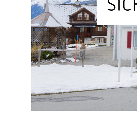
SIC
Wand­leuchten
System­kom­po­ne