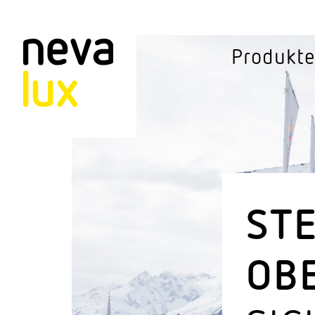
Vev
Produkt
Connected Li
Aussen­leuchten
Decken­leuchten
Pendel­leuchten
ST
Sensorik
OB
Steh­leuchten
Stras­sen­leuchte