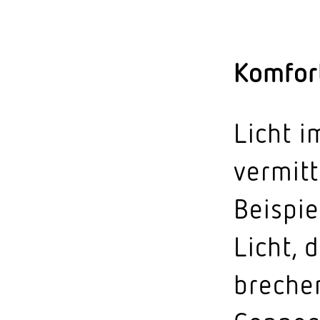
Komfort
Licht i
vermitt
Beispie
Licht, 
brechen