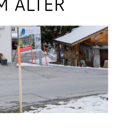
M ALTER
Stras­sen­leuchten
Wand­leuchten