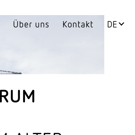
Über uns
Kontakt
Leuchten
0°
Aussen­leuchten
ssen
Decken­leuchten
Down­lights
TRUM
LED Leuch­ten­ein­sätze
Pendel­leuchten
ersatz
Steh­leuchten