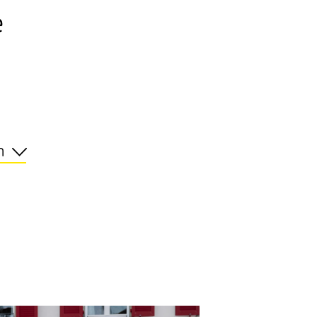
e
n
r, Obersaxen