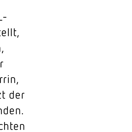
L-
ellt,
,
r
rin,
t der
nden.
chten