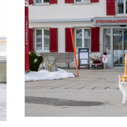
Trep­penhaus
Unser Service
Beratung, Beleuch­tu
Produkte
RS PRO Connect R20