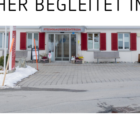
HER BEGLEITET I
Video-Sensorik
nten